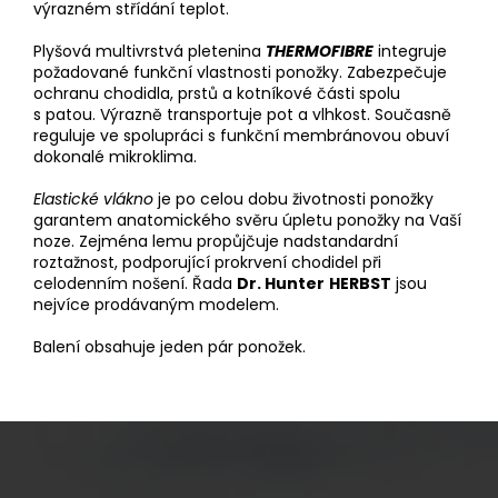
výrazném střídání teplot.
Plyšová multivrstvá pletenina
THERMOFIBRE
integruje
požadované funkční vlastnosti ponožky. Zabezpečuje
ochranu chodidla, prstů a kotníkové části spolu
s patou. Výrazně transportuje pot a vlhkost. Současně
reguluje ve spolupráci s funkční membránovou obuví
dokonalé mikroklima.
Elastické vlákno
je po celou dobu životnosti ponožky
garantem anatomického svěru úpletu ponožky na Vaší
noze. Zejména lemu propůjčuje nadstandardní
roztažnost, podporující prokrvení chodidel při
celodenním nošení. Řada
Dr. Hunter
HERBST
jsou
nejvíce prodávaným modelem.
Balení obsahuje jeden pár ponožek.