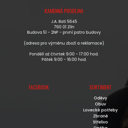
Z
Á
KAMENNÁ PRODEJNA
P
A
J.A. Bati 5645
T
760 01 Zlín
Í
Budova 51 - 2NP - první patro budovy
(adresa pro výměnu zboží a reklamace)
Pondělí až čtvrtek 9:00 - 17:00 hod.
Pátek 9:00 - 16:00 hod.
FACEBOOK
SORTIMENT
Oděvy
Obuv
Lovecké potřeby
Zbraně
Střelivo
Optika