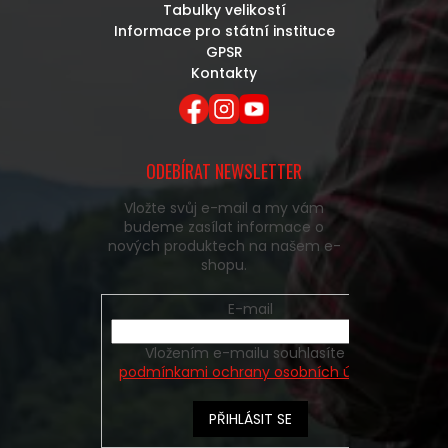
Tabulky velikostí
Informace pro státní instituce
GPSR
Kontakty
ODEBÍRAT NEWSLETTER
Vložte svůj e-mail a my vám
budeme zasílat informace o
nových produktech na našem e-
shopu.
E-mail
Vložením e-mailu souhlasíte s
podmínkami ochrany osobních údajů
PŘIHLÁSIT SE