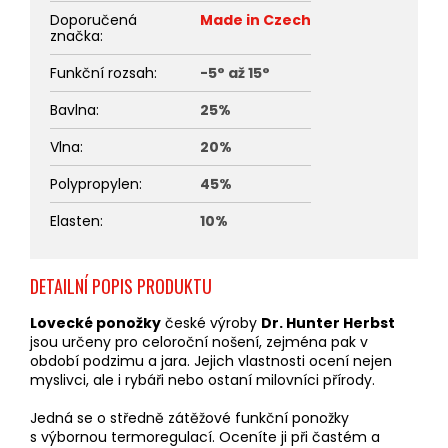
Doporučená
Made in Czech
značka
:
Funkční rozsah
:
-5° až 15°
Bavlna
:
25%
Vlna
:
20%
Polypropylen
:
45%
Elasten
:
10%
DETAILNÍ POPIS PRODUKTU
Lovecké ponožky
české výroby
Dr. Hunter Herbst
jsou určeny pro celoroční nošení, zejména pak v
období podzimu a jara. Jejich vlastnosti ocení nejen
myslivci, ale i rybáři nebo ostaní milovníci přírody.
Jedná se o středně zátěžové funkční ponožky
s výbornou termoregulací. Oceníte ji při častém a