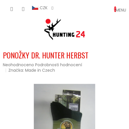
Přejít
NÁKUP
na
CZK
obsah
KOŠÍK
PONOŽKY DR. HUNTER HERBST
Průměrné
Neohodnoceno
Podrobnosti hodnocení
hodnocení
Značka:
Made in Czech
produktu
je
0,0
z
5
hvězdiček.