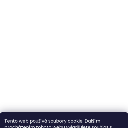
Tento web používá soubory cookie. Dalším
procházením tohoto webu vyjadřujete souhlas s