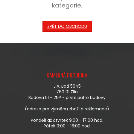
kategorie.
ZPĚT DO OBCHODU
Z
Á
KAMENNÁ PRODEJNA
P
A
J.A. Bati 5645
T
760 01 Zlín
Í
Budova 51 - 2NP - první patro budovy
(adresa pro výměnu zboží a reklamace)
Pondělí až čtvrtek 9:00 - 17:00 hod.
Pátek 9:00 - 16:00 hod.