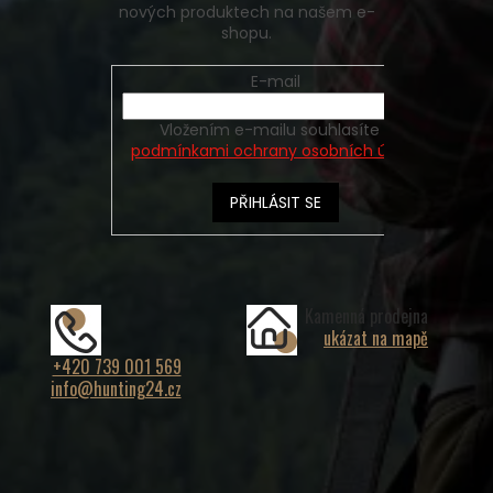
nových produktech na našem e-
shopu.
E-mail
Vložením e-mailu souhlasíte s
podmínkami ochrany osobních údajů
PŘIHLÁSIT SE
Kamenná prodejna
ukázat na mapě
+420 739 001 569
info@hunting24.cz