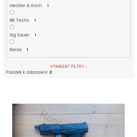
Heckler & Koch
1
BB Techs
1
Sig Sauer
1
Bersa
1
VYMAZAT FILTRY
Položek k zobrazení:
2
V
Ý
P
I
S
P
R
O