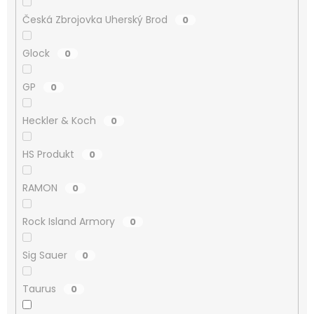
Česká Zbrojovka Uherský Brod
0
Glock
0
GP
0
Heckler & Koch
0
HS Produkt
0
RAMON
0
Rock Island Armory
0
Sig Sauer
0
Taurus
0