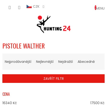
Přejít
NÁKUP
na
CZK
obsah
KOŠÍK
PISTOLE WALTHER
Ř
A
Nejprodávanější
Nejlevnější
Nejdražší
Abecedně
Z
E
N
ZAVŘÍT FILTR
Í
P
R
CENA
O
D
16340
Kč
17500
Kč