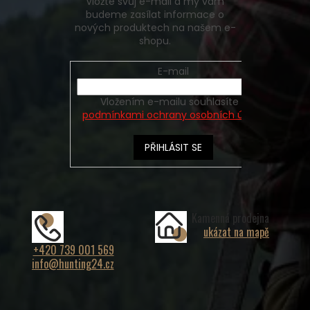
Vložte svůj e-mail a my vám
budeme zasílat informace o
nových produktech na našem e-
shopu.
E-mail
Vložením e-mailu souhlasíte s
podmínkami ochrany osobních údajů
PŘIHLÁSIT SE
Kamenná prodejna
ukázat na mapě
+420 739 001 569
info@hunting24.cz