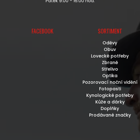
Pátek 9:00 - 16:00 hod.
S
U
FACEBOOK
SORTIMENT
Oděvy
Obuv
Lovecké potřeby
Zbraně
Střelivo
Optika
Pozorovací noční vidění
Fotopasti
Kynologické potřeby
Kůže a dárky
Doplňky
Prodávané značky