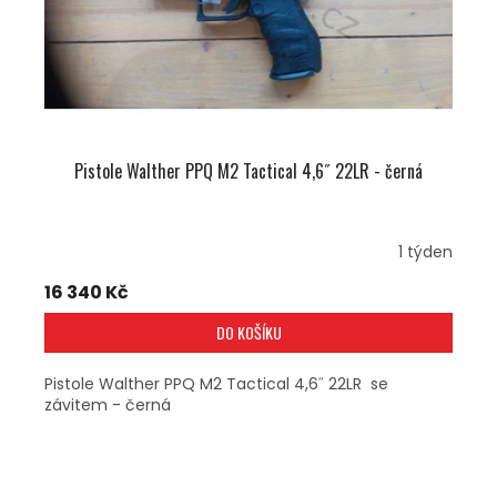
D
U
K
T
Ů
Pistole Walther PPQ M2 Tactical 4,6˝ 22LR - černá
1 týden
16 340 Kč
DO KOŠÍKU
Pistole Walther PPQ M2 Tactical 4,6˝ 22LR se
závitem - černá