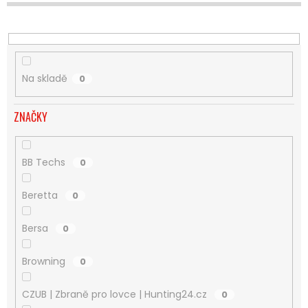
U
K
T
Ů
Na skladě
0
ZNAČKY
BB Techs
0
Beretta
0
Bersa
0
Browning
0
CZUB | Zbraně pro lovce | Hunting24.cz
0