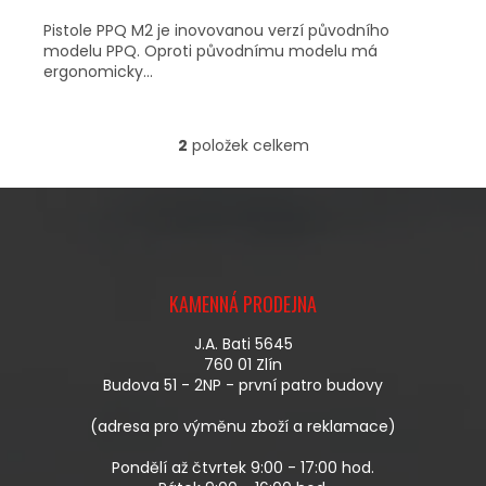
Pistole PPQ M2 je inovovanou verzí původního
modelu PPQ. Oproti původnímu modelu má
ergonomicky...
2
položek celkem
O
V
L
Á
D
A
Z
C
Á
Í
KAMENNÁ PRODEJNA
P
P
A
R
J.A. Bati 5645
T
V
760 01 Zlín
Í
K
Budova 51 - 2NP - první patro budovy
Y
V
(adresa pro výměnu zboží a reklamace)
Ý
P
Pondělí až čtvrtek 9:00 - 17:00 hod.
I