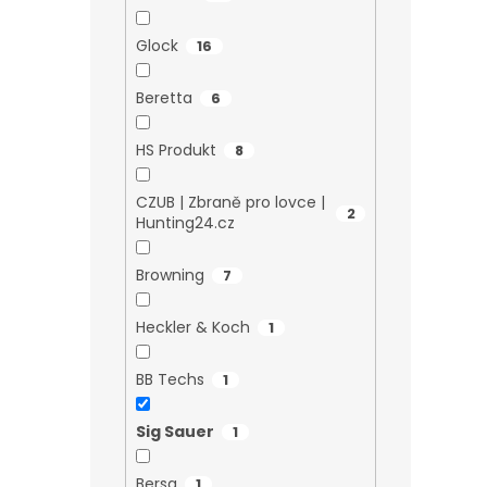
Glock
16
Beretta
6
HS Produkt
8
CZUB | Zbraně pro lovce |
2
Hunting24.cz
Browning
7
Heckler & Koch
1
BB Techs
1
Sig Sauer
1
Bersa
1