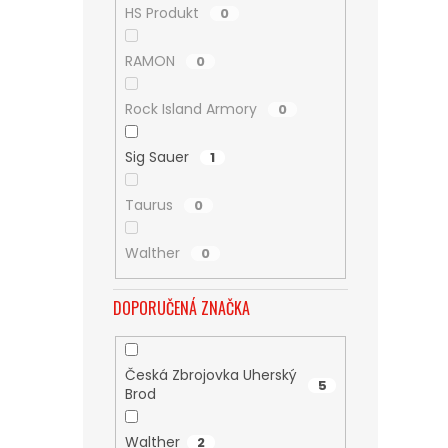
HS Produkt
0
RAMON
0
Rock Island Armory
0
Sig Sauer
1
Taurus
0
Walther
0
DOPORUČENÁ ZNAČKA
Česká Zbrojovka Uherský
5
Brod
Walther
2