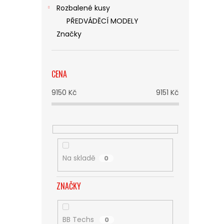
Rozbalené kusy
PŘEDVÁDĚCÍ MODELY
Značky
CENA
9150
Kč
9151
Kč
Na skladě
0
ZNAČKY
BB Techs
0