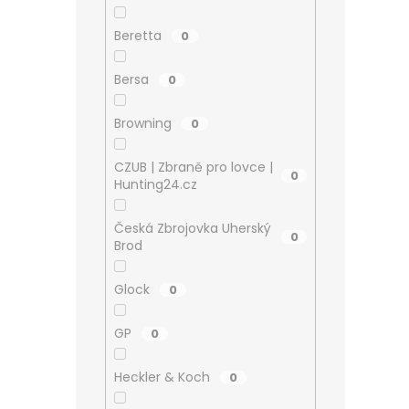
Beretta
0
Bersa
0
Browning
0
CZUB | Zbraně pro lovce |
0
Hunting24.cz
Česká Zbrojovka Uherský
0
Brod
Glock
0
GP
0
Heckler & Koch
0