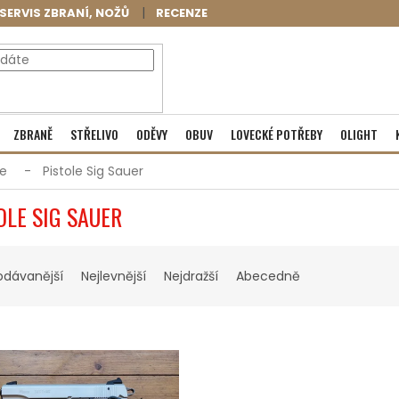
SERVIS ZBRANÍ, NOŽŮ
RECENZE
NÁKUPNÍ
Prázdný košík
ZBRANĚ
STŘELIVO
ODĚVY
OBUV
LOVECKÉ POTŘEBY
OLIGHT
KOŠÍK
le
Pistole Sig Sauer
OLE SIG SAUER
odávanější
Nejlevnější
Nejdražší
Abecedně