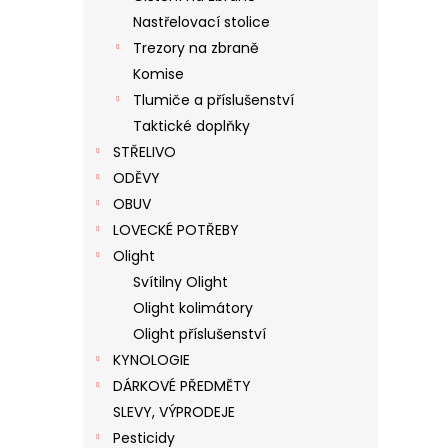
Nastřelovací stolice
Trezory na zbraně
Komise
Tlumiče a příslušenství
Taktické doplňky
STŘELIVO
ODĚVY
OBUV
LOVECKÉ POTŘEBY
Olight
Svítilny Olight
Olight kolimátory
Olight příslušenství
KYNOLOGIE
DÁRKOVÉ PŘEDMĚTY
SLEVY, VÝPRODEJE
Pesticidy