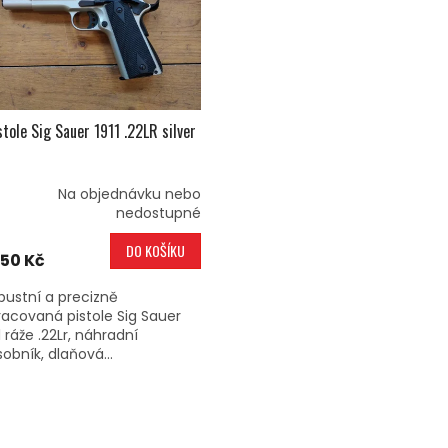
stole Sig Sauer 1911 .22LR silver
Na objednávku nebo
nedostupné
DO KOŠÍKU
150 Kč
bustní a precizně
racovaná pistole Sig Sauer
1 ráže .22Lr, náhradní
obník, dlaňová...
O
V