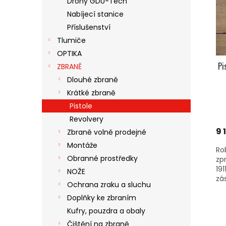
Drony GDU-Tech
S
O
N
Nabíjecí stanice
P
D
E
R
U
Příslušenství
L
O
K
Tlumiče
D
T
OPTIKA
U
Ů
Pi
ZBRANĚ
K
Dlouhé zbraně
T
Ů
Krátké zbraně
Pistole
Revolvery
9 
Zbraně volně prodejné
Montáže
Ro
Obranné prostředky
zp
191
NOŽE
zás
Ochrana zraku a sluchu
Doplňky ke zbraním
Kufry, pouzdra a obaly
Čištění na zbraně