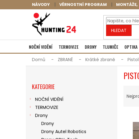
Přejít
NÁVODY
VĚRNOSTNÍ PROGRAM
MONTÁŽE, 
na
obsah
HLEDAT
NOČNÍ VIDĚNÍ
TERMOVIZE
DRONY
TLUMIČE
OPTIKA
Domů
ZBRANĚ
Krátké zbraně
Pisto
P
PIST
O
Přeskočit
S
KATEGORIE
kategorie
Ř
T
A
R
Nejpr
NOČNÍ VIDĚNÍ
Z
A
TERMOVIZE
E
N
V
N
N
Drony
Ý
Í
Í
Drony
P
P
P
Drony Autel Robotics
I
R
A