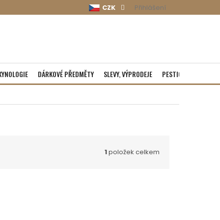
CZK
Přihlášení
KYNOLOGIE
DÁRKOVÉ PŘEDMĚTY
SLEVY, VÝPRODEJE
PESTICIDY
ROZBA
1
položek celkem