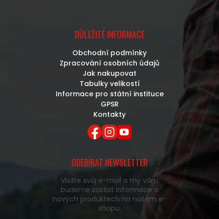
DŮLEŽITÉ INFORMACE
Obchodní podmínky
Zpracování osobních údajů
Jak nakupovat
Tabulky velikostí
Informace pro státní instituce
GPSR
Kontakty
ODEBÍRAT NEWSLETTER
Vložte svůj e-mail a my vám
budeme zasílat informace o
nových produktech na našem e-
shopu.