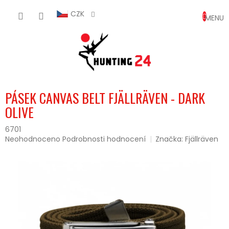
Přejít
NÁKUP
na
CZK
obsah
KOŠÍK
PÁSEK CANVAS BELT FJÄLLRÄVEN - DARK
OLIVE
6701
Průměrné
Neohodnoceno
Podrobnosti hodnocení
Značka:
Fjällräven
hodnocení
produktu
je
0,0
z
5
hvězdiček.