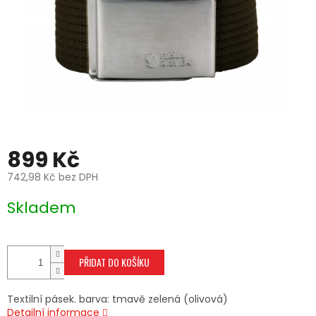
899 Kč
742,98 Kč bez DPH
Měrná
Skladem
cena:
PŘIDAT DO KOŠÍKU
Textilní pásek. barva: tmavě zelená (olivová)
Detailní informace