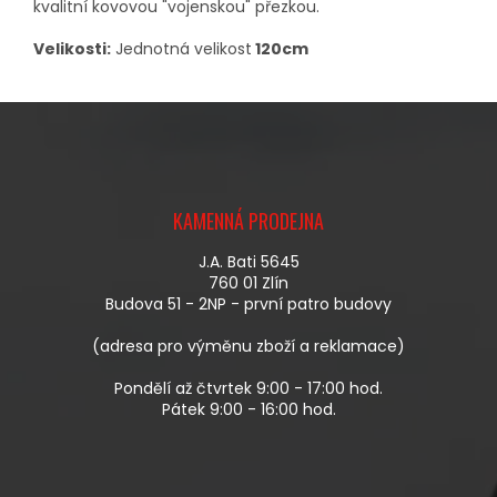
kvalitní kovovou "vojenskou" přezkou.
Velikosti:
Jednotná velikost
120cm
Z
Á
KAMENNÁ PRODEJNA
P
A
J.A. Bati 5645
T
760 01 Zlín
Í
Budova 51 - 2NP - první patro budovy
(adresa pro výměnu zboží a reklamace)
Pondělí až čtvrtek 9:00 - 17:00 hod.
Pátek 9:00 - 16:00 hod.