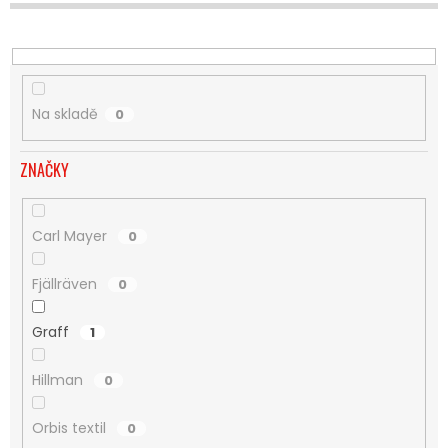
U
K
T
Ů
Na skladě
0
ZNAČKY
Carl Mayer
0
Fjällräven
0
Graff
1
Hillman
0
Orbis textil
0