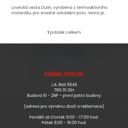
Lovecká vesta Durin, vyrobena z termoaktivního
materiálu, pro snadné odvádění potu. Vesta je...
1
položek celkem
O
V
L
Á
D
A
Z
C
Á
Í
KAMENNÁ PRODEJNA
P
P
A
R
J.A. Bati 5645
T
V
760 01 Zlín
Í
K
Budova 51 - 2NP - první patro budovy
Y
V
(adresa pro výměnu zboží a reklamace)
Ý
P
Pondělí až čtvrtek 9:00 - 17:00 hod.
I
Pátek 9:00 - 16:00 hod.
S