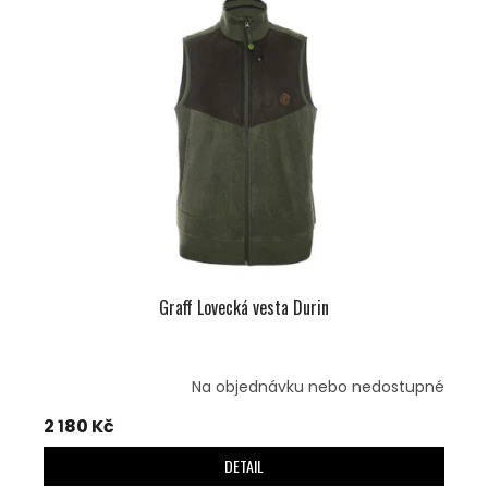
P
I
S
P
R
O
D
U
K
T
Ů
Graff Lovecká vesta Durin
Na objednávku nebo nedostupné
2 180 Kč
DETAIL