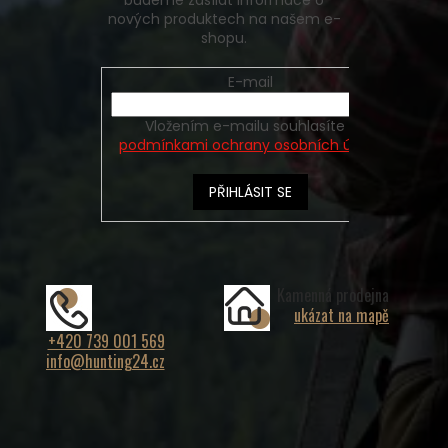
budeme zasílat informace o
nových produktech na našem e-
shopu.
E-mail
Vložením e-mailu souhlasíte s
podmínkami ochrany osobních údajů
PŘIHLÁSIT SE
Kamenná prodejna
ukázat na mapě
+420 739 001 569
info@hunting24.cz