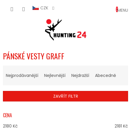
Přejít
NÁKUP
na
CZK
obsah
KOŠÍK
PÁNSKÉ VESTY GRAFF
Ř
A
Nejprodávanější
Nejlevnější
Nejdražší
Abecedně
Z
E
N
ZAVŘÍT FILTR
Í
P
R
CENA
O
D
2180
Kč
2181
Kč