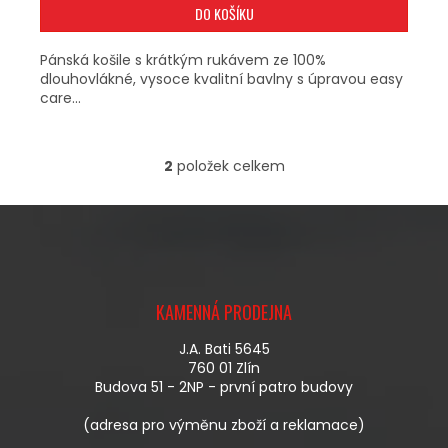
DO KOŠÍKU
Pánská košile s krátkým rukávem ze 100%
dlouhovlákné, vysoce kvalitní bavlny s úpravou easy
care...
2
položek celkem
O
V
L
Á
D
A
Z
C
Á
Í
KAMENNÁ PRODEJNA
P
P
A
R
J.A. Bati 5645
T
V
760 01 Zlín
Í
K
Budova 51 - 2NP - první patro budovy
Y
V
(adresa pro výměnu zboží a reklamace)
Ý