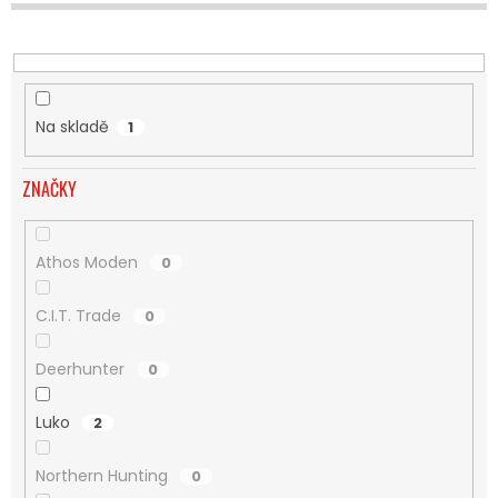
U
K
T
Ů
Na skladě
1
ZNAČKY
Athos Moden
0
C.I.T. Trade
0
Deerhunter
0
Luko
2
Northern Hunting
0