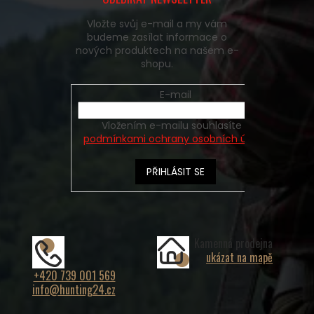
Vložte svůj e-mail a my vám
budeme zasílat informace o
nových produktech na našem e-
shopu.
E-mail
Vložením e-mailu souhlasíte s
podmínkami ochrany osobních údajů
PŘIHLÁSIT SE
Kamenná prodejna
ukázat na mapě
+420 739 001 569
info@hunting24.cz