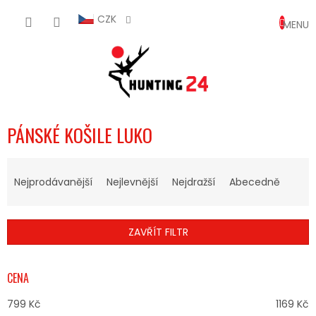
Přejít
NÁKUP
na
CZK
obsah
KOŠÍK
PÁNSKÉ KOŠILE LUKO
Ř
A
Nejprodávanější
Nejlevnější
Nejdražší
Abecedně
Z
E
N
ZAVŘÍT FILTR
Í
P
R
CENA
O
D
799
Kč
1169
Kč