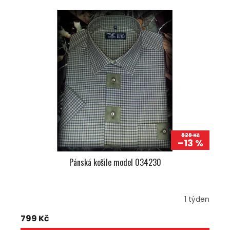
929 Kč
–13 %
Pánská košile model 034230
1 týden
799 Kč