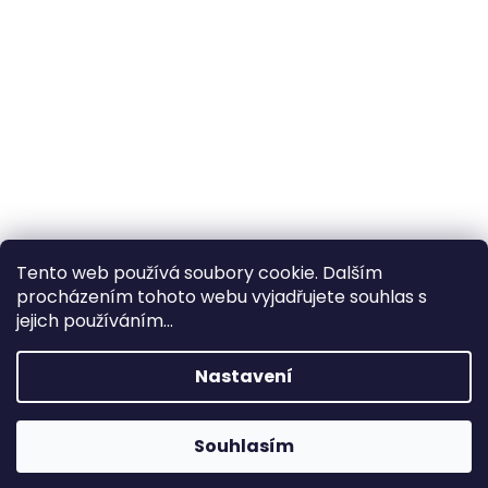
Tento web používá soubory cookie. Dalším
procházením tohoto webu vyjadřujete souhlas s
×
Hledáte nejvýhodnější cenu? Získáte jí
jejich používáním...
pomocí
registrace
.
Nastavení
×
Kromě věrnostních slev získáte také
slevu na služby na prodejně ve Zlíně!
Souhlasím
1% SLEVA NA PRVNÍ NÁKUP - POMOCÍ SLEVOVÉHO
KÓDU "
PRVNINAKUP
"