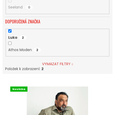
Seeland
0
DOPORUČENÁ ZNAČKA
Luko
2
Athos Moden
2
VYMAZAT FILTRY
Položek k zobrazení:
2
V
Ý
Novinka
P
I
S
P