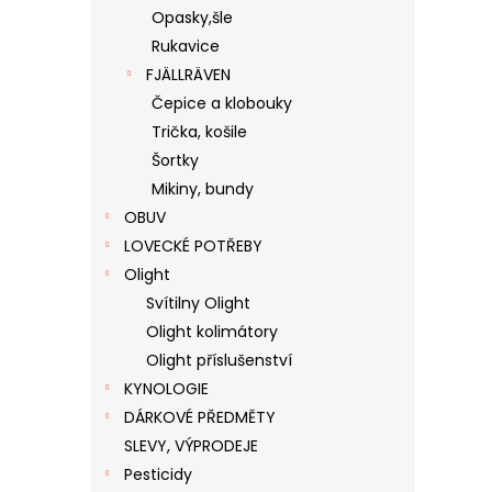
Opasky,šle
Rukavice
FJÄLLRÄVEN
Čepice a klobouky
Trička, košile
Šortky
Mikiny, bundy
OBUV
LOVECKÉ POTŘEBY
Olight
Svítilny Olight
Olight kolimátory
Olight příslušenství
KYNOLOGIE
DÁRKOVÉ PŘEDMĚTY
SLEVY, VÝPRODEJE
Pesticidy