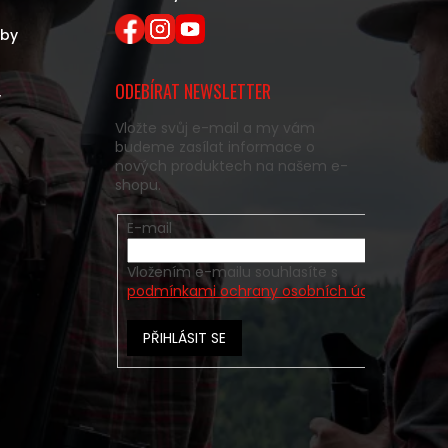
eby
ODEBÍRAT NEWSLETTER
y
Vložte svůj e-mail a my vám
budeme zasílat informace o
nových produktech na našem e-
shopu.
E-mail
Vložením e-mailu souhlasíte s
podmínkami ochrany osobních údajů
PŘIHLÁSIT SE