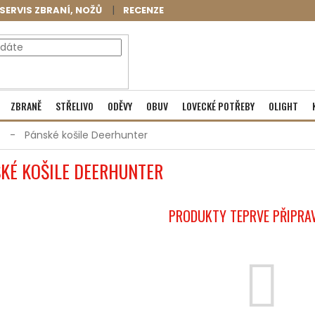
SERVIS ZBRANÍ, NOŽŮ
RECENZE
NÁKUPNÍ
Prázdný košík
ZBRANĚ
STŘELIVO
ODĚVY
OBUV
LOVECKÉ POTŘEBY
OLIGHT
KOŠÍK
Pánské košile Deerhunter
KÉ KOŠILE DEERHUNTER
PRODUKTY TEPRVE PŘIPRA