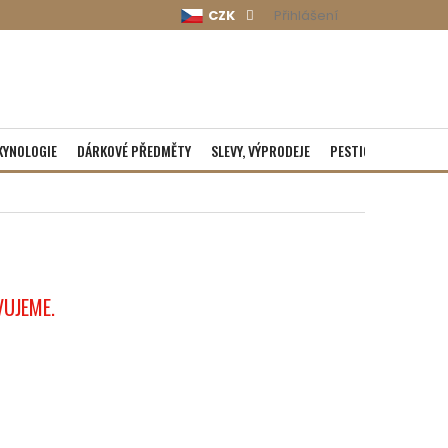
CZK
Přihlášení
KYNOLOGIE
DÁRKOVÉ PŘEDMĚTY
SLEVY, VÝPRODEJE
PESTICIDY
ROZBA
VUJEME.