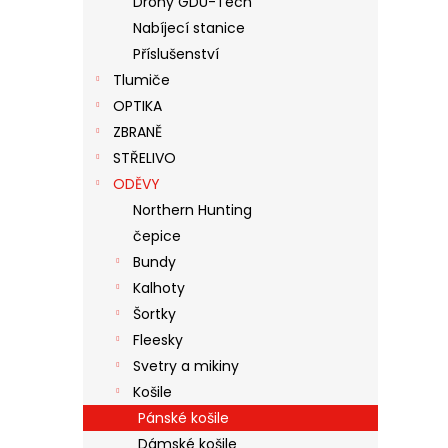
Drony GDU-Tech
N
Nabíjecí stanice
E
Příslušenství
L
Tlumiče
OPTIKA
ZBRANĚ
STŘELIVO
ODĚVY
Northern Hunting
čepice
Bundy
Kalhoty
Šortky
Fleesky
Svetry a mikiny
Košile
Pánské košile
Dámské košile