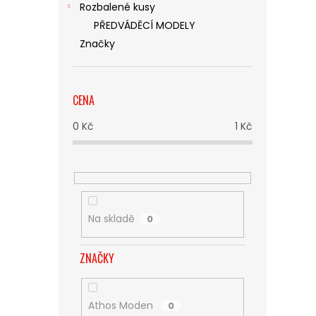
Rozbalené kusy
PŘEDVÁDĚCÍ MODELY
Značky
CENA
0
Kč
1
Kč
Na skladě
0
ZNAČKY
Athos Moden
0