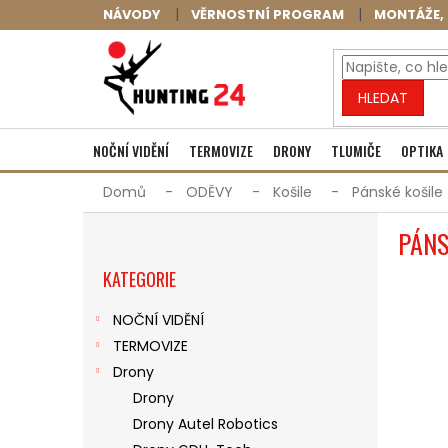
Přejít
NÁVODY
VĚRNOSTNÍ PROGRAM
MONTÁŽE, 
na
obsah
HLEDAT
NOČNÍ VIDĚNÍ
TERMOVIZE
DRONY
TLUMIČE
OPTIKA
Domů
ODĚVY
Košile
Pánské košile
P
PÁNS
O
Přeskočit
S
KATEGORIE
kategorie
T
R
NOČNÍ VIDĚNÍ
A
TERMOVIZE
N
N
Drony
Í
Drony
P
Drony Autel Robotics
A