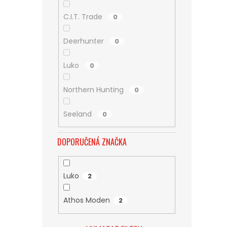
C.I.T. Trade
0
Deerhunter
0
Luko
0
Northern Hunting
0
Seeland
0
DOPORUČENÁ ZNAČKA
Luko
2
Athos Moden
2