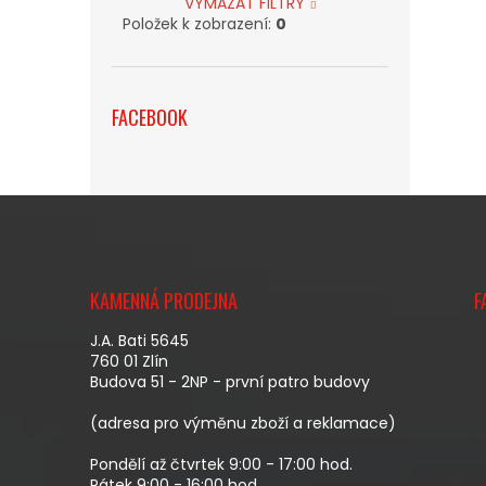
VYMAZAT FILTRY
Položek k zobrazení:
0
FACEBOOK
Z
Á
KAMENNÁ PRODEJNA
F
P
A
J.A. Bati 5645
T
760 01 Zlín
Budova 51 - 2NP - první patro budovy
Í
(adresa pro výměnu zboží a reklamace)
Pondělí až čtvrtek 9:00 - 17:00 hod.
Pátek 9:00 - 16:00 hod.