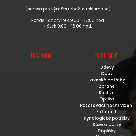
Y
V
(adresa pro výměnu zboží a reklamace)
Ý
P
Pondělí až čtvrtek 9:00 - 17:00 hod.
I
Pátek 9:00 - 16:00 hod.
S
U
FACEBOOK
SORTIMENT
Oděvy
Obuv
Lovecké potřeby
Zbraně
Střelivo
Optika
Pozorovací noční vidění
Fotopasti
Kynologické potřeby
Kůže a dárky
Doplňky