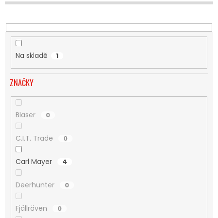
U
K
T
Ů
Na skladě
1
ZNAČKY
Blaser
0
C.I.T. Trade
0
Carl Mayer
4
Deerhunter
0
Fjällräven
0