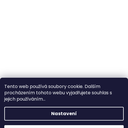
Tento web používá soubory cookie. Dalším
procházením tohoto webu vyjadřujete souhlas s
×
Hledáte nejvýhodnější cenu? Získáte jí
jejich používáním...
pomocí
registrace
.
Nastavení
×
Kromě věrnostních slev získáte také
slevu na služby na prodejně ve Zlíně!