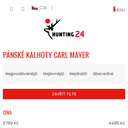
Přejít
NÁKUP
na
CZK
obsah
KOŠÍK
PÁNSKÉ KALHOTY CARL MAYER
Ř
A
Nejprodávanější
Nejlevnější
Nejdražší
Abecedně
Z
E
N
ZAVŘÍT FILTR
Í
P
R
CENA
O
D
3789
Kč
4485
Kč