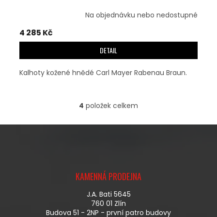
Na objednávku nebo nedostupné
4 285 Kč
DETAIL
Kalhoty kožené hnědé Carl Mayer Rabenau Braun.
4
položek celkem
O
V
L
Á
D
A
Z
C
Á
Í
KAMENNÁ PRODEJNA
P
P
A
R
J.A. Bati 5645
T
V
760 01 Zlín
Í
K
Budova 51 - 2NP - první patro budovy