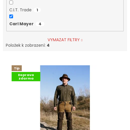
C.I.T. Trade
1
Carl Mayer
4
VYMAZAT FILTRY
Položek k zobrazení:
4
V
Ý
Tip
P
Doprava
I
zdarma
S
P
R
O
D
U
K
T