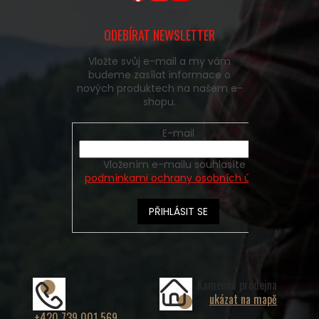
ODEBÍRAT NEWSLETTER
Vložte svůj e-mail a my vám
budeme zasílat informace o
nových produktech na našem e-
shopu.
E-mail
Vložením e-mailu souhlasíte s
podmínkami ochrany osobních údajů
PŘIHLÁSIT SE
Kamenná prodejna
ukázat na mapě
+420 739 001 569