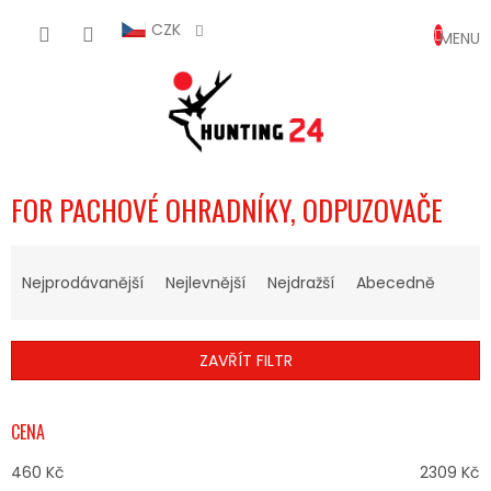
Přejít
NÁKUP
na
CZK
obsah
KOŠÍK
FOR PACHOVÉ OHRADNÍKY, ODPUZOVAČE
Ř
A
Nejprodávanější
Nejlevnější
Nejdražší
Abecedně
Z
E
N
ZAVŘÍT FILTR
Í
P
R
CENA
O
D
460
Kč
2309
Kč