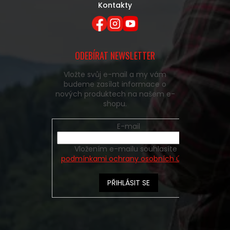
Kontakty
ODEBÍRAT NEWSLETTER
Vložte svůj e-mail a my vám
budeme zasílat informace o
nových produktech na našem e-
shopu.
E-mail
Vložením e-mailu souhlasíte s
podmínkami ochrany osobních údajů
PŘIHLÁSIT SE