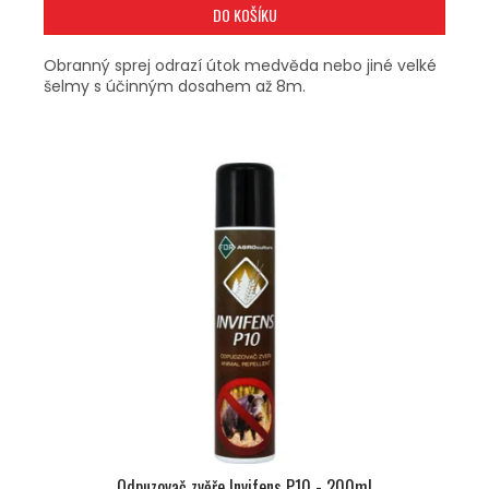
DO KOŠÍKU
Obranný sprej odrazí útok medvěda nebo jiné velké
šelmy s účinným dosahem až 8m.
Odpuzovač zvěře Invifens P10 - 200ml