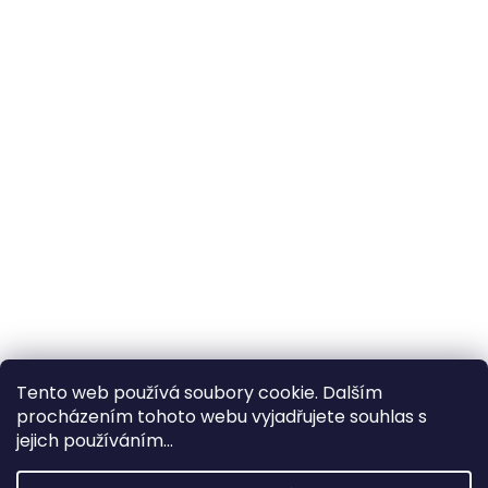
Tento web používá soubory cookie. Dalším
procházením tohoto webu vyjadřujete souhlas s
×
Hledáte nejvýhodnější cenu? Získáte jí
jejich používáním...
pomocí
registrace
.