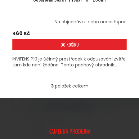
Na objednávku nebo nedostupné
460 Kč
DO KOŠÍKU
INVIFENS P10 je účinný prostředek k odpuzování zvěře
tam kde není žádána. Tento pachový ohradník...
3
položek celkem
O
V
L
Á
D
A
Z
C
Á
Í
KAMENNÁ PRODEJNA
P
P