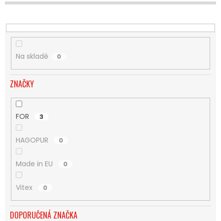
U
K
T
Ů
Na skladě
0
ZNAČKY
FOR
3
HAGOPUR
0
Made in EU
0
Vitex
0
DOPORUČENÁ ZNAČKA