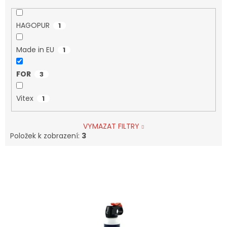
HAGOPUR
1
Made in EU
1
FOR
3
Vitex
1
VYMAZAT FILTRY
Položek k zobrazení:
3
V
Ý
P
I
S
P