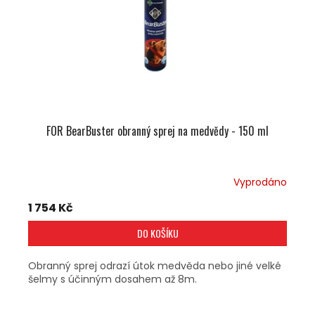
R
O
D
U
K
T
Ů
FOR BearBuster obranný sprej na medvědy - 150 ml
Vyprodáno
1 754 Kč
DO KOŠÍKU
Obranný sprej odrazí útok medvěda nebo jiné velké
šelmy s účinným dosahem až 8m.