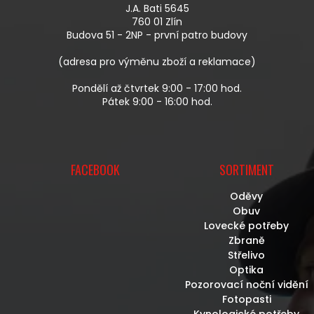
A
R
J.A. Bati 5645
T
V
760 01 Zlín
Í
K
Budova 51 - 2NP - první patro budovy
Y
V
(adresa pro výměnu zboží a reklamace)
Ý
P
Pondělí až čtvrtek 9:00 - 17:00 hod.
I
Pátek 9:00 - 16:00 hod.
S
U
FACEBOOK
SORTIMENT
Oděvy
Obuv
Lovecké potřeby
Zbraně
Střelivo
Optika
Pozorovací noční vidění
Fotopasti
Kynologické potřeby