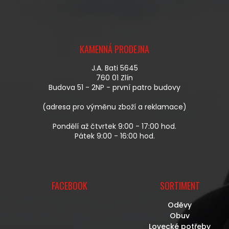
Á
D
A
Z
C
Á
Í
KAMENNÁ PRODEJNA
P
P
A
R
J.A. Bati 5645
T
V
760 01 Zlín
Í
K
Budova 51 - 2NP - první patro budovy
Y
V
(adresa pro výměnu zboží a reklamace)
Ý
P
Pondělí až čtvrtek 9:00 - 17:00 hod.
I
Pátek 9:00 - 16:00 hod.
S
U
FACEBOOK
SORTIMENT
Oděvy
Obuv
Lovecké potřeby