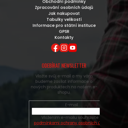
Obchodní podmínky
Zpracování osobních údajů
Jak nakupovat
Tabulky velikostí
Informace pro státní instituce
GPSR
Kontakty
ODEBÍRAT NEWSLETTER
Vložte svůj e-mail a my vám
budeme zasílat informace o
nových produktech na našem e-
shopu.
E-mail
Vložením e-mailu souhlasíte s
podmínkami ochrany osobních údajů