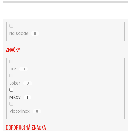
U
K
T
Ů
Na skladě
0
ZNAČKY
JKR
0
Joker
0
Mikov
1
Victorinox
0
DOPORUČENÁ ZNAČKA