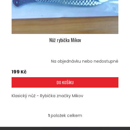
U
K
T
Ů
Nůž rybička Mikov
Na objednávku nebo nedostupné
199 Kč
DO KOŠÍKU
Klasický nůž - Rybička značky Mikov
1
položek celkem
O
V
L