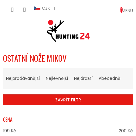
Přejít
NÁKUP
na
CZK
obsah
KOŠÍK
OSTATNÍ NOŽE MIKOV
Ř
A
Nejprodávanější
Nejlevnější
Nejdražší
Abecedně
Z
E
N
ZAVŘÍT FILTR
Í
P
R
CENA
O
D
199
Kč
200
Kč