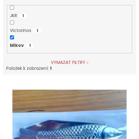
JKR
1
Victorinox
1
Mikov
1
VYMAZAT FILTRY
Položek k zobrazení:
1
V
Ý
P
I
S
P
R
O
D