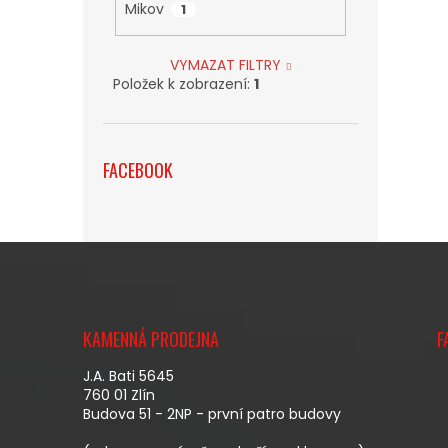
Mikov
1
VYMAZAT FILTRY
Položek k zobrazení:
1
FACEBOOK
Z
Á
KAMENNÁ PRODEJNA
F
P
A
J.A. Bati 5645
T
760 01 Zlín
Budova 51 - 2NP - první patro budovy
Í