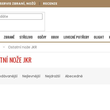
SERVIS ZBRANÍ, NOŽŮ
RECENZE
NÁKUPNÍ
Prázdný košík
ZBRANĚ
STŘELIVO
ODĚVY
OBUV
LOVECKÉ POTŘEBY
OLIGHT
KOŠÍK
Ostatní nože JKR
TNÍ NOŽE JKR
odávanější
Nejlevnější
Nejdražší
Abecedně