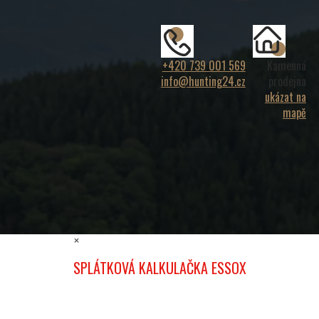
+420 739 001 569
Kamenná
info@hunting24.cz
prodejna
ukázat na
mapě
×
SPLÁTKOVÁ KALKULAČKA ESSOX