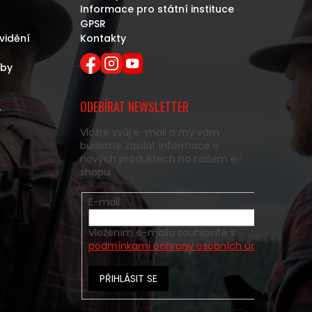
Informace pro státní instituce
GPSR
vidění
Kontakty
eby
ODEBÍRAT NEWSLETTER
y
Vložte svůj e-mail a my vám
budeme zasílat informace o
nových produktech na našem e-
shopu.
E-mail
Vložením e-mailu souhlasíte s
podmínkami ochrany osobních údajů
PŘIHLÁSIT SE