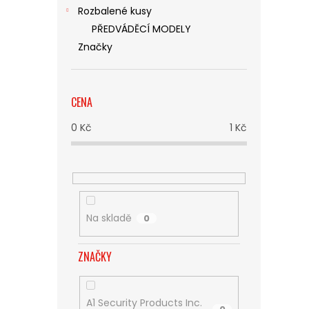
Rozbalené kusy
PŘEDVÁDĚCÍ MODELY
Značky
CENA
0
Kč
1
Kč
Na skladě
0
ZNAČKY
A1 Security Products Inc.