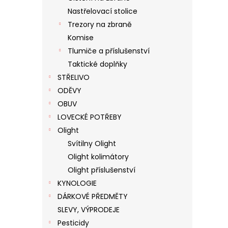
Nastřelovací stolice
Trezory na zbraně
Komise
Tlumiče a příslušenství
Taktické doplňky
STŘELIVO
ODĚVY
OBUV
LOVECKÉ POTŘEBY
Olight
Svítilny Olight
Olight kolimátory
Olight příslušenství
KYNOLOGIE
DÁRKOVÉ PŘEDMĚTY
SLEVY, VÝPRODEJE
Pesticidy