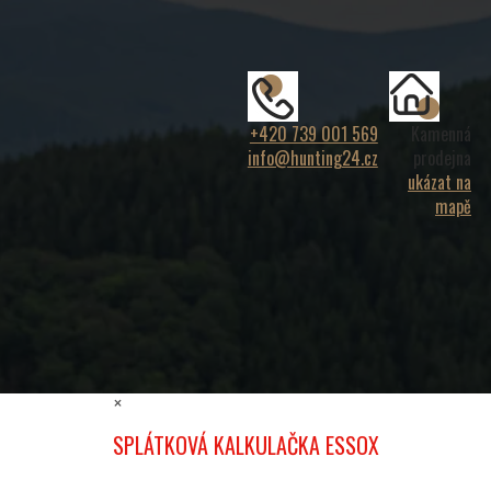
+420 739 001 569
Kamenná
info@hunting24.cz
prodejna
ukázat na
mapě
×
SPLÁTKOVÁ KALKULAČKA ESSOX