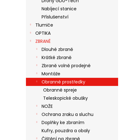
Drony GDU-Tech
N
Nabíjecí stanice
E
Příslušenství
L
Tlumiče
OPTIKA
ZBRANĚ
Dlouhé zbraně
Krátké zbraně
Zbraně volně prodejné
Montáže
Obranné prostředky
Obranné spreje
Teleskopické obušky
NOŽE
Ochrana zraku a sluchu
Doplňky ke zbraním
Kufry, pouzdra a obaly
Čištění na zbraně