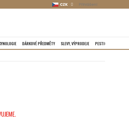
CZK
Přihlášení
KYNOLOGIE
DÁRKOVÉ PŘEDMĚTY
SLEVY, VÝPRODEJE
PESTICIDY
ROZBA
VUJEME.