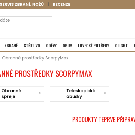
SERVIS ZBRANÍ, NOŽŮ
RECENZE
NÁKUPNÍ
Prázdný košík
ZBRANĚ
STŘELIVO
ODĚVY
OBUV
LOVECKÉ POTŘEBY
OLIGHT
KOŠÍK
Obranné prostředky ScorpyMax
ANNÉ PROSTŘEDKY SCORPYMAX
Obranné
Teleskopické
spreje
obušky
PRODUKTY TEPRVE PŘIPRA