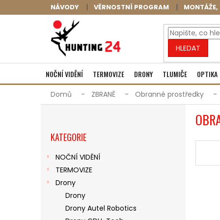
Přejít
NÁVODY
VĚRNOSTNÍ PROGRAM
MONTÁŽE, 
na
obsah
HLEDAT
NOČNÍ VIDĚNÍ
TERMOVIZE
DRONY
TLUMIČE
OPTIKA
Domů
ZBRANĚ
Obranné prostředky
P
OBR
O
Přeskočit
S
KATEGORIE
kategorie
T
R
NOČNÍ VIDĚNÍ
A
TERMOVIZE
N
N
Drony
Í
Drony
P
Drony Autel Robotics
A