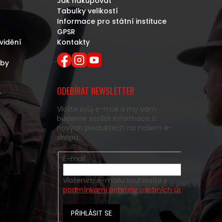
Jak nakupovat
Tabulky velikostí
Informace pro státní instituce
GPSR
vidění
Kontakty
eby
ODEBÍRAT NEWSLETTER
y
Vložte svůj e-mail a my vám
budeme zasílat informace o
nových produktech na našem e-
shopu.
E-mail
Vložením e-mailu souhlasíte s
podmínkami ochrany osobních údajů
PŘIHLÁSIT SE