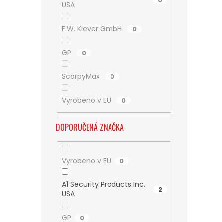
0
USA
F.W. Klever GmbH
0
GP
0
ScorpyMax
0
Vyrobeno v EU
0
DOPORUČENÁ ZNAČKA
Vyrobeno v EU
0
A1 Security Products Inc.
2
USA
GP
0