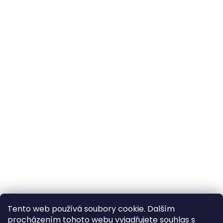
Tento web používá soubory cookie. Dalším
procházením tohoto webu vyjadřujete souhlas s