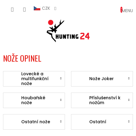
Přejít
NÁKUP
na
CZK
obsah
KOŠÍK
NOŽE OPINEL
Lovecké a
multifunkční
Nože Joker
nože
Houbařské
Příslušenství k
nože
nožům
Ostatní nože
Ostatní