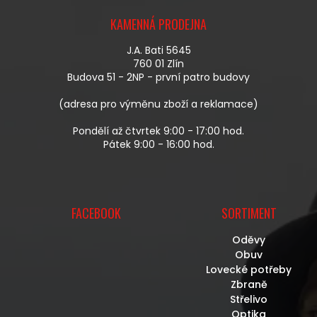
Á
KAMENNÁ PRODEJNA
P
A
J.A. Bati 5645
T
760 01 Zlín
Í
Budova 51 - 2NP - první patro budovy
(adresa pro výměnu zboží a reklamace)
Pondělí až čtvrtek 9:00 - 17:00 hod.
Pátek 9:00 - 16:00 hod.
FACEBOOK
SORTIMENT
Oděvy
Obuv
Lovecké potřeby
Zbraně
Střelivo
Optika