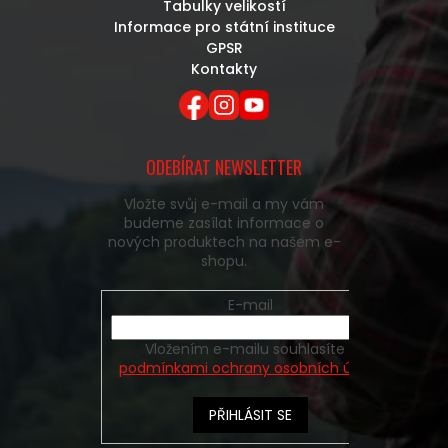
Tabulky velikostí
Informace pro státní instituce
GPSR
Kontakty
ODEBÍRAT NEWSLETTER
Vložte svůj e-mail a my vám
budeme zasílat informace o
nových produktech na našem e-
shopu.
E-mail
Vložením e-mailu souhlasíte s
podmínkami ochrany osobních údajů
PŘIHLÁSIT SE