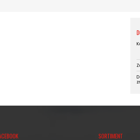
D
K
Z
D
z
ACEBOOK
SORTIMENT