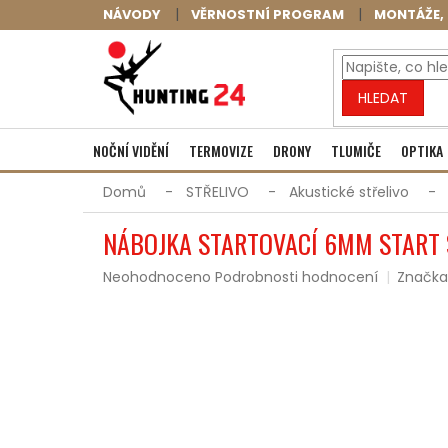
Přejít
NÁVODY
VĚRNOSTNÍ PROGRAM
MONTÁŽE, 
na
obsah
HLEDAT
NOČNÍ VIDĚNÍ
TERMOVIZE
DRONY
TLUMIČE
OPTIKA
Domů
STŘELIVO
Akustické střelivo
NÁBOJKA STARTOVACÍ 6MM START
Průměrné
Neohodnoceno
Podrobnosti hodnocení
Značka
hodnocení
produktu
je
0,0
z
5
hvězdiček.