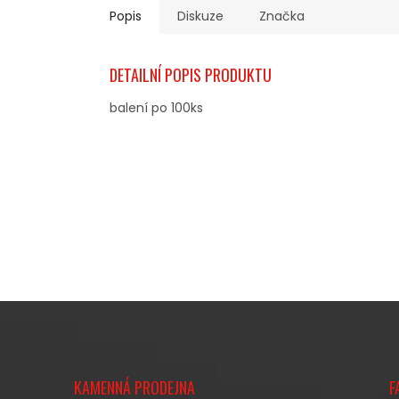
Popis
Diskuze
Značka
DETAILNÍ POPIS PRODUKTU
balení po 100ks
Z
Á
KAMENNÁ PRODEJNA
F