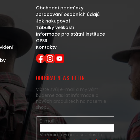
Obchodní podmínky
Zpracování osobních údajů
Jak nakupovat
Tabulky velikostí
Informace pro státní instituce
GPSR
vidění
Kontakty
eby
ODEBÍRAT NEWSLETTER
y
Vložte svůj e-mail a my vám
budeme zasílat informace o
nových produktech na našem e-
shopu.
E-mail
Vložením e-mailu souhlasíte s