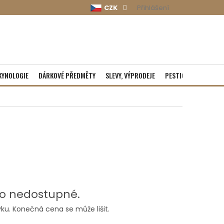
CZK
Přihlášení
KYNOLOGIE
DÁRKOVÉ PŘEDMĚTY
SLEVY, VÝPRODEJE
PESTICIDY
ROZBA
o nedostupné.
ku. Konečná cena se může lišit.