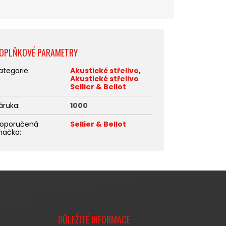
OPLŇKOVÉ PARAMETRY
ategorie
:
Akustické střelivo
,
Akustické střelivo
Sellier & Bellot
áruka
:
1000
oporučená
Sellier & Bellot
načka
:
DŮLEŽITÉ INFORMACE