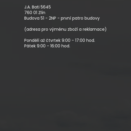
P
A
J.A. Bati 5645
T
760 01 Zlín
Budova 51 - 2NP - první patro budovy
Í
(adresa pro výměnu zboží a reklamace)
Pondělí až čtvrtek 9:00 - 17:00 hod.
Pátek 9:00 - 16:00 hod.