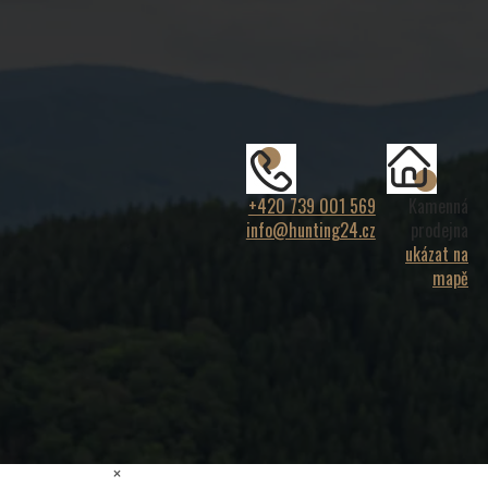
+420 739 001 569
Kamenná
info@hunting24.cz
prodejna
ukázat na
mapě
×