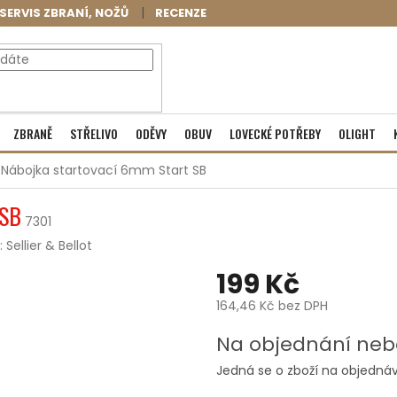
SERVIS ZBRANÍ, NOŽŮ
RECENZE
NÁKUPNÍ
Prázdný košík
ZBRANĚ
STŘELIVO
ODĚVY
OBUV
LOVECKÉ POTŘEBY
OLIGHT
KOŠÍK
Nábojka startovací 6mm Start SB
 SB
7301
:
Sellier & Bellot
199 Kč
164,46 Kč bez DPH
Měrná
Na objednání neb
cena:
Jedná se o zboží na objednáv