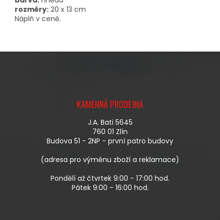
rozměry:
20 x 13 cm
Náplň v ceně.
Z
Á
KAMENNÁ PRODEJNA
P
A
J.A. Bati 5645
T
760 01 Zlín
Í
Budova 51 - 2NP - první patro budovy
(adresa pro výměnu zboží a reklamace)
Pondělí až čtvrtek 9:00 - 17:00 hod.
Pátek 9:00 - 16:00 hod.