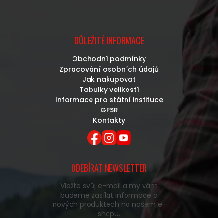
DŮLEŽITÉ INFORMACE
Obchodní podmínky
Zpracování osobních údajů
Jak nakupovat
Tabulky velikostí
Informace pro státní instituce
GPSR
Kontakty
ODEBÍRAT NEWSLETTER
Vložte svůj e-mail a my vám
budeme zasílat informace o
nových produktech na našem e-
shopu.