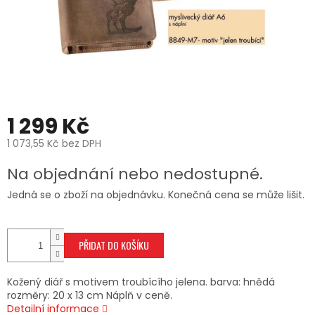
1 299 Kč
1 073,55 Kč bez DPH
Měrná
Na objednání nebo nedostupné.
cena:
Jedná se o zboží na objednávku. Konečná cena se může lišit.
PŘIDAT DO KOŠÍKU
Kožený diář s motivem troubícího jelena. barva: hnědá
rozměry: 20 x 13 cm Náplň v ceně.
Detailní informace