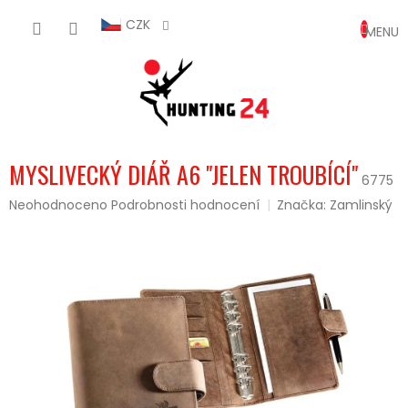
Přejít
NÁKUP
na
CZK
obsah
KOŠÍK
MYSLIVECKÝ DIÁŘ A6 "JELEN TROUBÍCÍ"
6775
Průměrné
Neohodnoceno
Podrobnosti hodnocení
Značka:
Zamlinský
hodnocení
produktu
je
0,0
z
5
hvězdiček.