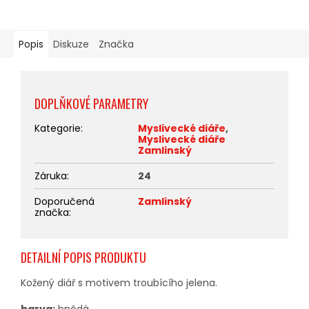
Popis
Diskuze
Značka
DOPLŇKOVÉ PARAMETRY
Kategorie
:
Myslivecké diáře
,
Myslivecké diáře
Zamlinský
Záruka
:
24
Doporučená
Zamlinský
značka
:
DETAILNÍ POPIS PRODUKTU
Kožený diář s motivem troubícího jelena.
barva:
hnědá