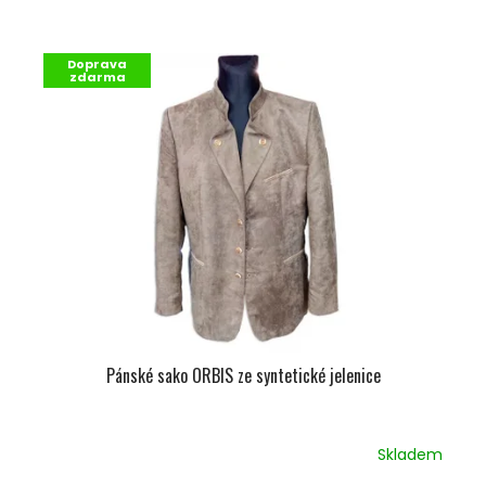
V
Ý
Doprava
P
zdarma
I
S
P
R
O
D
U
K
T
Ů
Pánské sako ORBIS ze syntetické jelenice
Skladem