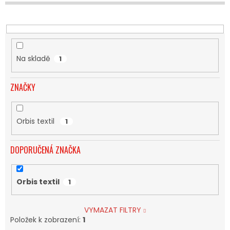
U
K
T
Ů
Na skladě
1
ZNAČKY
Orbis textil
1
DOPORUČENÁ ZNAČKA
Orbis textil
1
VYMAZAT FILTRY
Položek k zobrazení:
1