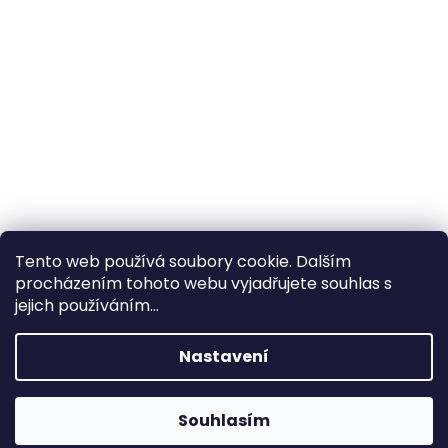
Tento web používá soubory cookie. Dalším
procházením tohoto webu vyjadřujete souhlas s
×
Hledáte nejvýhodnější cenu? Získáte jí
jejich používáním...
pomocí
registrace
.
Nastavení
×
Kromě věrnostních slev získáte také
slevu na služby na prodejně ve Zlíně!
Souhlasím
1% SLEVA NA PRVNÍ NÁKUP - POMOCÍ SLEVOVÉHO