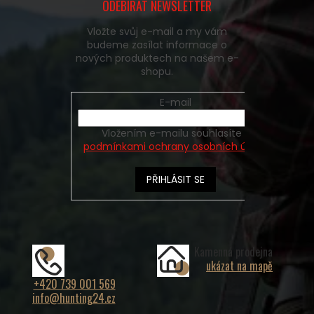
ODEBÍRAT NEWSLETTER
Vložte svůj e-mail a my vám
budeme zasílat informace o
nových produktech na našem e-
shopu.
E-mail
Vložením e-mailu souhlasíte s
podmínkami ochrany osobních údajů
PŘIHLÁSIT SE
Kamenná prodejna
ukázat na mapě
+420 739 001 569
info@hunting24.cz