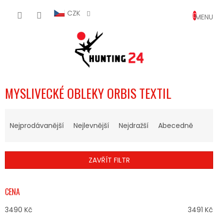
Přejít
NÁKUP
na
CZK
obsah
KOŠÍK
MYSLIVECKÉ OBLEKY ORBIS TEXTIL
Ř
A
Nejprodávanější
Nejlevnější
Nejdražší
Abecedně
Z
E
N
ZAVŘÍT FILTR
Í
P
R
CENA
O
D
3490
Kč
3491
Kč