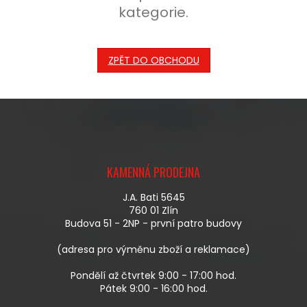
kategorie.
ZPĚT DO OBCHODU
Z
Á
KAMENNÁ PRODEJNA
P
A
J.A. Bati 5645
T
760 01 Zlín
Í
Budova 51 - 2NP - první patro budovy
(adresa pro výměnu zboží a reklamace)
Pondělí až čtvrtek 9:00 - 17:00 hod.
Pátek 9:00 - 16:00 hod.