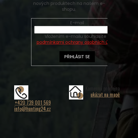
nových produktech na našem e-
shopu.
E-mail
Vložením e-mailu souhlasíte s
podmínkami ochrany osobních údajů
PŘIHLÁSIT SE
Kamenná prodejna
ukázat na mapě
+420 739 001 569
info@hunting24.cz