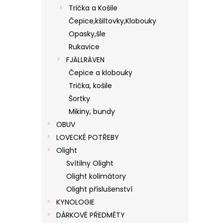
Trička a Košile
Čepice,kšiltovky,Klobouky
Opasky,šle
Rukavice
FJÄLLRÄVEN
Čepice a klobouky
Trička, košile
Šortky
Mikiny, bundy
OBUV
LOVECKÉ POTŘEBY
Olight
Svítilny Olight
Olight kolimátory
Olight příslušenství
KYNOLOGIE
DÁRKOVÉ PŘEDMĚTY