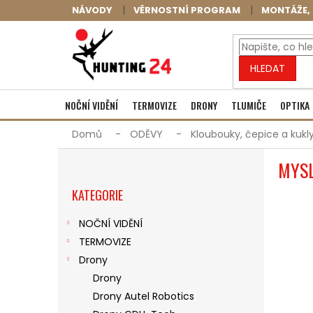
Přejít
NÁVODY
VĚRNOSTNÍ PROGRAM
MONTÁŽE, 
na
obsah
HLEDAT
NOČNÍ VIDĚNÍ
TERMOVIZE
DRONY
TLUMIČE
OPTIKA
Domů
ODĚVY
Kloubouky, čepice a kukl
P
MYSL
O
Přeskočit
S
KATEGORIE
kategorie
T
R
NOČNÍ VIDĚNÍ
A
TERMOVIZE
N
N
Drony
Í
Drony
P
Drony Autel Robotics
A