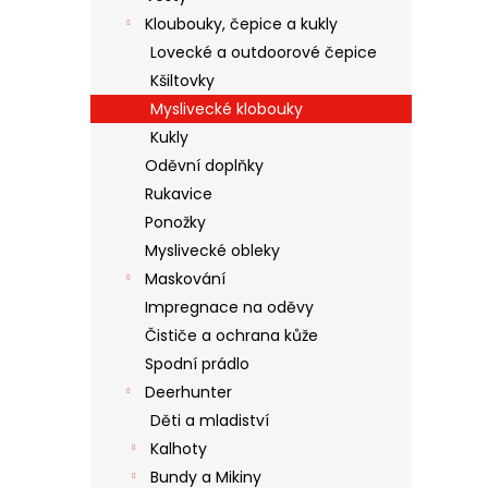
Kloubouky, čepice a kukly
Lovecké a outdoorové čepice
Kšiltovky
Myslivecké klobouky
Kukly
Oděvní doplňky
Rukavice
Ponožky
Myslivecké obleky
Maskování
Impregnace na oděvy
Čističe a ochrana kůže
Spodní prádlo
Deerhunter
Děti a mladiství
Kalhoty
Bundy a Mikiny