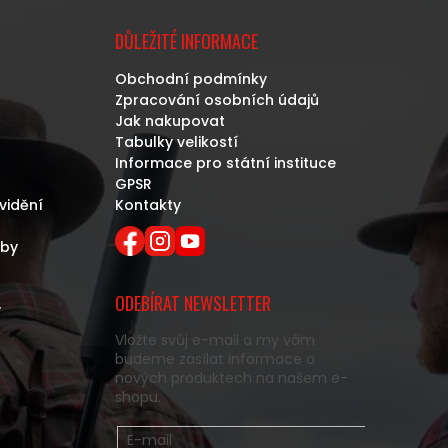
DŮLEŽITÉ INFORMACE
Obchodní podmínky
Zpracování osobních údajů
Jak nakupovat
Tabulky velikostí
Informace pro státní instituce
GPSR
vidění
Kontakty
eby
ODEBÍRAT NEWSLETTER
y
Vložte svůj e-mail a my vám
budeme zasílat informace o
nových produktech na našem e-
shopu.
E-mail