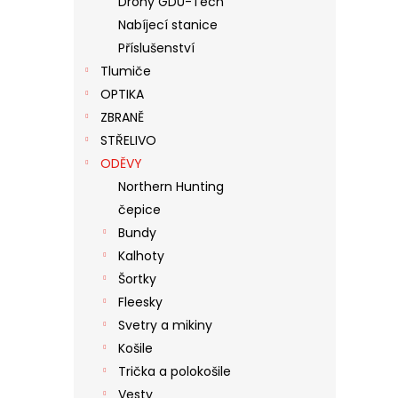
Drony GDU-Tech
N
Nabíjecí stanice
E
Příslušenství
L
Tlumiče
OPTIKA
ZBRANĚ
STŘELIVO
ODĚVY
Northern Hunting
čepice
Bundy
Kalhoty
Šortky
Fleesky
Svetry a mikiny
Košile
Trička a polokošile
Vesty