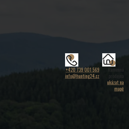
+420 739 001 569
Kamenná
info@hunting24.cz
prodejna
ukázat na
mapě