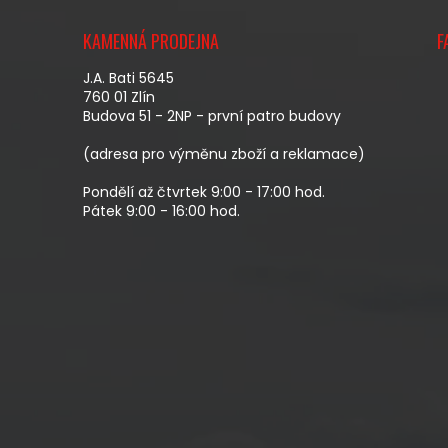
Z
Á
KAMENNÁ PRODEJNA
F
P
A
J.A. Bati 5645
T
760 01 Zlín
Budova 51 - 2NP - první patro budovy
Í
(adresa pro výměnu zboží a reklamace)
Pondělí až čtvrtek 9:00 - 17:00 hod.
Pátek 9:00 - 16:00 hod.