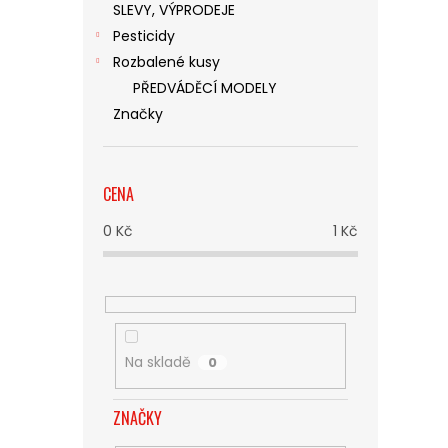
SLEVY, VÝPRODEJE
Pesticidy
Rozbalené kusy
PŘEDVÁDĚCÍ MODELY
Značky
CENA
0
Kč
1
Kč
Na skladě
0
ZNAČKY