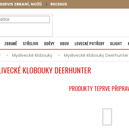
SERVIS ZBRANÍ, NOŽŮ
RECENZE
NÁKUPNÍ
Prázdný košík
ZBRANĚ
STŘELIVO
ODĚVY
OBUV
LOVECKÉ POTŘEBY
OLIGHT
KOŠÍK
y
Myslivecké klobouky
Myslivecké klobouky Deerhunter
IVECKÉ KLOBOUKY DEERHUNTER
PRODUKTY TEPRVE PŘIPRA