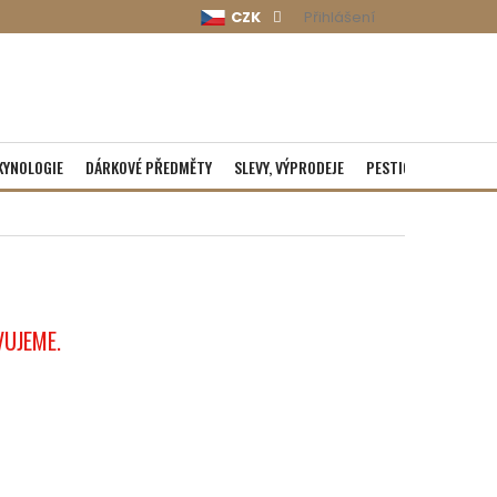
CZK
Přihlášení
KYNOLOGIE
DÁRKOVÉ PŘEDMĚTY
SLEVY, VÝPRODEJE
PESTICIDY
ROZBA
VUJEME.