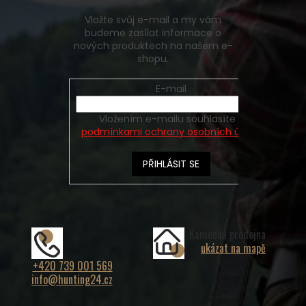
Vložte svůj e-mail a my vám
budeme zasílat informace o
nových produktech na našem e-
shopu.
E-mail
Vložením e-mailu souhlasíte s
podmínkami ochrany osobních údajů
PŘIHLÁSIT SE
Kamenná prodejna
ukázat na mapě
+420 739 001 569
info@hunting24.cz