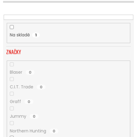
U
K
T
Ů
Na skladě
1
ZNAČKY
Blaser
0
C.I.T. Trade
0
Graff
0
Jummy
0
Northern Hunting
0