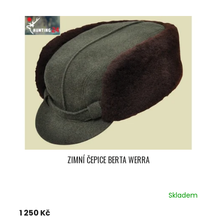
V
Ý
P
I
S
P
R
O
D
U
K
T
Ů
ZIMNÍ ČEPICE BERTA WERRA
Skladem
1 250 Kč