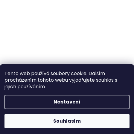
Tento web používá soubory cookie. Dalším
procházením tohoto webu vyjadřujete souhlas s
×
Hledáte nejvýhodnější cenu? Získáte jí
jejich používáním...
pomocí
registrace
.
Nastavení
×
Kromě věrnostních slev získáte také
slevu na služby na prodejně ve Zlíně!
Souhlasím
1% SLEVA NA PRVNÍ NÁKUP - POMOCÍ SLEVOVÉHO
KÓDU "
PRVNINAKUP
"