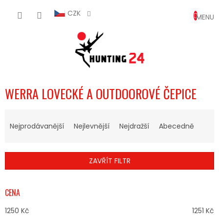
Přejít
NÁKUP
na
CZK
obsah
KOŠÍK
WERRA LOVECKÉ A OUTDOOROVÉ ČEPICE
Ř
A
Nejprodávanější
Nejlevnější
Nejdražší
Abecedně
Z
E
N
ZAVŘÍT FILTR
Í
P
R
CENA
O
D
1250
Kč
1251
Kč