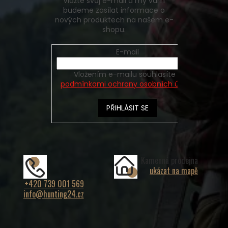
Vložte svůj e-mail a my vám
budeme zasílat informace o
nových produktech na našem e-
shopu.
E-mail
Vložením e-mailu souhlasíte s
podmínkami ochrany osobních údajů
PŘIHLÁSIT SE
Kamenná prodejna
ukázat na mapě
+420 739 001 569
info@hunting24.cz