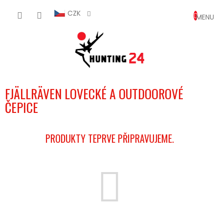
Přejít
NÁKUP
na
CZK
obsah
KOŠÍK
FJÄLLRÄVEN LOVECKÉ A OUTDOOROVÉ
ČEPICE
PRODUKTY TEPRVE PŘIPRAVUJEME.