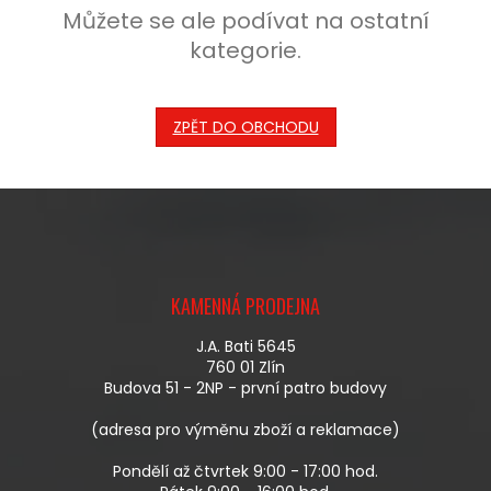
Můžete se ale podívat na ostatní
kategorie.
ZPĚT DO OBCHODU
Z
Á
KAMENNÁ PRODEJNA
P
A
J.A. Bati 5645
T
760 01 Zlín
Í
Budova 51 - 2NP - první patro budovy
(adresa pro výměnu zboží a reklamace)
Pondělí až čtvrtek 9:00 - 17:00 hod.