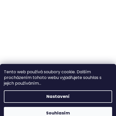
Tento web používá soubory cookie. Dalším
procházením tohoto webu vyjadřujete souhlas s
×
Hledáte nejvýhodnější cenu? Získáte jí
jejich používáním...
pomocí
registrace
.
Nastavení
×
Kromě věrnostních slev získáte také
slevu na služby na prodejně ve Zlíně!
Souhlasím
1% SLEVA NA PRVNÍ NÁKUP - POMOCÍ SLEVOVÉHO