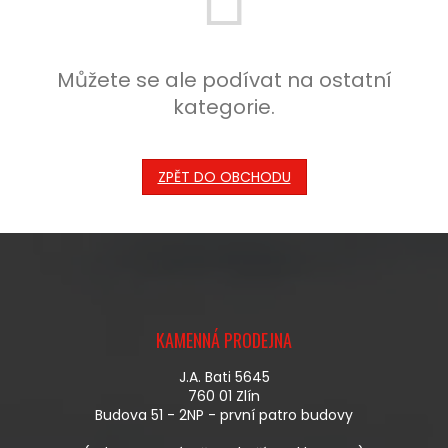
Můžete se ale podívat na ostatní
kategorie.
ZPĚT DO OBCHODU
Z
Á
KAMENNÁ PRODEJNA
P
A
J.A. Bati 5645
T
760 01 Zlín
Í
Budova 51 - 2NP - první patro budovy