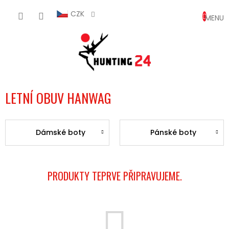
Přejít
NÁKUP
na
CZK
obsah
KOŠÍK
LETNÍ OBUV HANWAG
Dámské boty
Pánské boty
PRODUKTY TEPRVE PŘIPRAVUJEME.