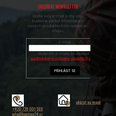
ODEBÍRAT NEWSLETTER
Vložte svůj e-mail a my vám
budeme zasílat informace o
nových produktech na našem e-
shopu.
E-mail
Vložením e-mailu souhlasíte s
podmínkami ochrany osobních údajů
PŘIHLÁSIT SE
Kamenná prodejna
ukázat na mapě
+420 739 001 569
info@hunting24.cz