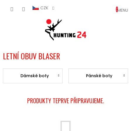
Přejít
NÁKUP
na
CZK
obsah
KOŠÍK
LETNÍ OBUV BLASER
Dámské boty
Pánské boty
PRODUKTY TEPRVE PŘIPRAVUJEME.