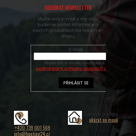
ODEBÍRAT NEWSLETTER
Vložte svůj e-mail a my vám
budeme zasílat informace o
nových produktech na našem e-
shopu.
E-mail
Vložením e-mailu souhlasíte s
podmínkami ochrany osobních údajů
PŘIHLÁSIT SE
Kamenná prodejna
ukázat na mapě
+420 739 001 569
info@hunting24.cz