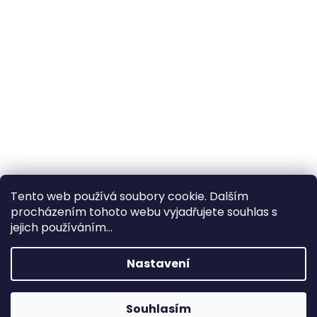
Tento web používá soubory cookie. Dalším
procházením tohoto webu vyjadřujete souhlas s
×
Hledáte nejvýhodnější cenu? Získáte jí
jejich používáním...
pomocí
registrace
.
Nastavení
×
Kromě věrnostních slev získáte také
slevu na služby na prodejně ve Zlíně!
Souhlasím
1% SLEVA NA PRVNÍ NÁKUP - POMOCÍ SLEVOVÉHO