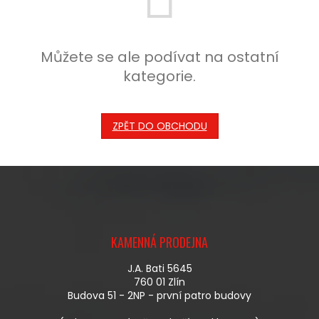
Můžete se ale podívat na ostatní
kategorie.
ZPĚT DO OBCHODU
Z
Á
KAMENNÁ PRODEJNA
P
A
J.A. Bati 5645
T
760 01 Zlín
Í
Budova 51 - 2NP - první patro budovy