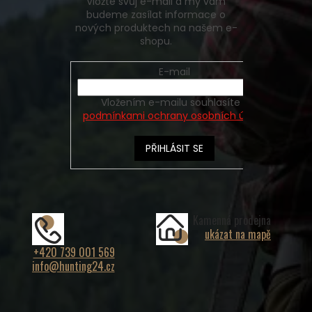
Vložte svůj e-mail a my vám
budeme zasílat informace o
nových produktech na našem e-
shopu.
E-mail
Vložením e-mailu souhlasíte s
podmínkami ochrany osobních údajů
PŘIHLÁSIT SE
Kamenná prodejna
ukázat na mapě
+420 739 001 569
info@hunting24.cz