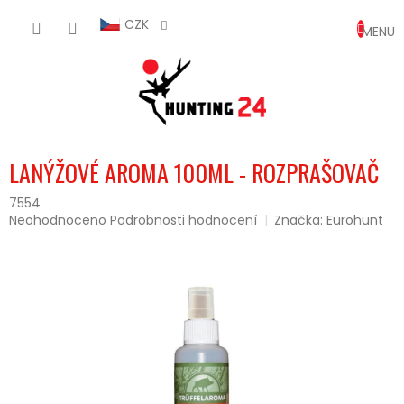
Přejít
NÁKUP
na
CZK
obsah
KOŠÍK
LANÝŽOVÉ AROMA 100ML - ROZPRAŠOVAČ
7554
Průměrné
Neohodnoceno
Podrobnosti hodnocení
Značka:
Eurohunt
hodnocení
produktu
je
0,0
z
5
hvězdiček.