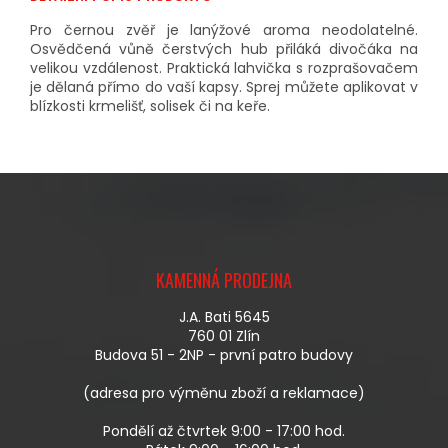
Pro černou zvěř je lanýžové aroma neodolatelné.
Osvědčená vůně čerstvých hub přiláká divočáka na
velikou vzdálenost. Praktická lahvička s rozprašovačem
je dělaná přímo do vaší kapsy. Sprej můžete aplikovat v
blízkosti krmelišť, solisek či na keře.
Z
Á
KAMENNÁ PRODEJNA
P
A
J.A. Bati 5645
T
760 01 Zlín
Í
Budova 51 - 2NP - první patro budovy
(adresa pro výměnu zboží a reklamace)
Pondělí až čtvrtek 9:00 - 17:00 hod.