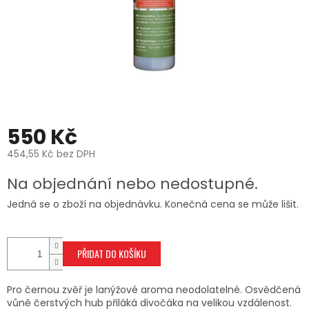
550 Kč
454,55 Kč bez DPH
Měrná
Na objednání nebo nedostupné.
cena:
Jedná se o zboží na objednávku. Konečná cena se může lišit.
PŘIDAT DO KOŠÍKU
Pro černou zvěř je lanýžové aroma neodolatelné. Osvědčená
vůně čerstvých hub přiláká divočáka na velikou vzdálenost.