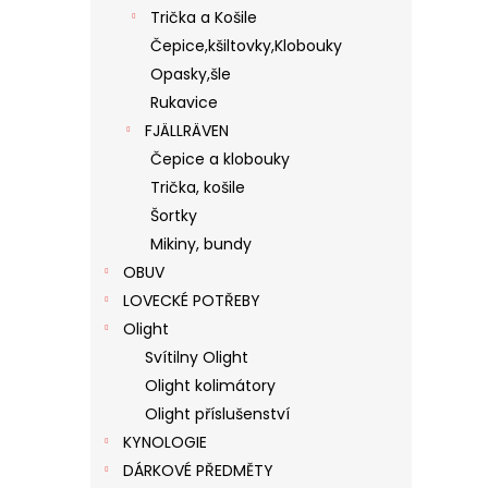
Trička a Košile
Čepice,kšiltovky,Klobouky
Opasky,šle
Rukavice
FJÄLLRÄVEN
Čepice a klobouky
Trička, košile
Šortky
Mikiny, bundy
OBUV
LOVECKÉ POTŘEBY
Olight
Svítilny Olight
Olight kolimátory
Olight příslušenství
KYNOLOGIE
DÁRKOVÉ PŘEDMĚTY