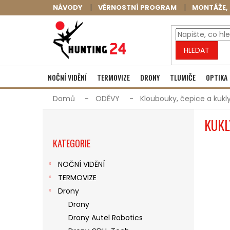
Přejít
NÁVODY
VĚRNOSTNÍ PROGRAM
MONTÁŽE, 
na
obsah
HLEDAT
NOČNÍ VIDĚNÍ
TERMOVIZE
DRONY
TLUMIČE
OPTIKA
Domů
ODĚVY
Kloubouky, čepice a kukl
P
KUKL
O
Přeskočit
S
KATEGORIE
kategorie
T
R
NOČNÍ VIDĚNÍ
A
TERMOVIZE
N
N
Drony
Í
Drony
P
Drony Autel Robotics
A