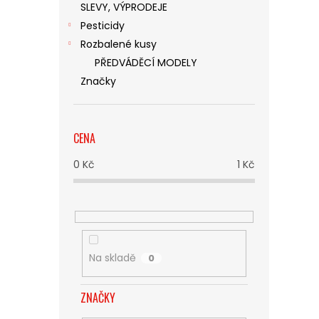
SLEVY, VÝPRODEJE
Pesticidy
Rozbalené kusy
PŘEDVÁDĚCÍ MODELY
Značky
CENA
0
Kč
1
Kč
Na skladě
0
ZNAČKY