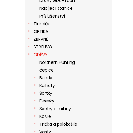
Drony GDU-Tech
N
Nabíjecí stanice
E
Příslušenství
L
Tlumiče
OPTIKA
ZBRANĚ
STŘELIVO
ODĚVY
Northern Hunting
čepice
Bundy
Kalhoty
Šortky
Fleesky
Svetry a mikiny
Košile
Trička a polokošile
Vesty