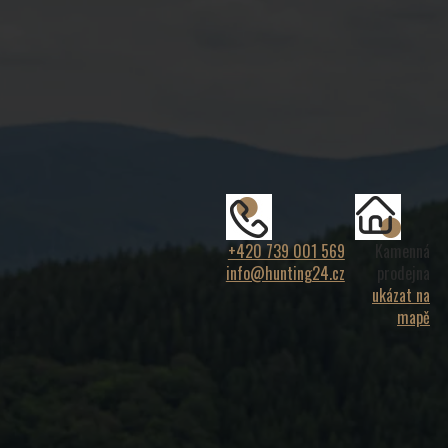
+420 739 001 569
Kamenná
info@hunting24.cz
prodejna
ukázat na
mapě