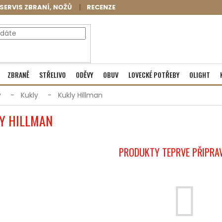
SERVIS ZBRANÍ, NOŽŮ
RECENZE
NÁKUPNÍ
Prázdný košík
ZBRANĚ
STŘELIVO
ODĚVY
OBUV
LOVECKÉ POTŘEBY
OLIGHT
KOŠÍK
y
Kukly
Kukly Hillman
Y HILLMAN
PRODUKTY TEPRVE PŘIPRA