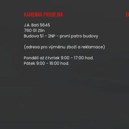
Z
Á
KAMENNÁ PRODEJNA
F
P
A
J.A. Bati 5645
T
760 01 Zlín
Budova 51 - 2NP - první patro budovy
Í
(adresa pro výměnu zboží a reklamace)
Pondělí až čtvrtek 9:00 - 17:00 hod.
Pátek 9:00 - 16:00 hod.