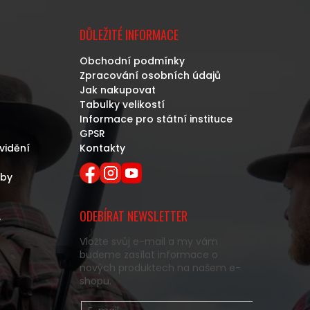
DŮLEŽITÉ INFORMACE
Obchodní podmínky
Zpracování osobních údajů
Jak nakupovat
Tabulky velikostí
Informace pro státní instituce
GPSR
vidění
Kontakty
eby
ODEBÍRAT NEWSLETTER
y
Vložte svůj e-mail a my vám
budeme zasílat informace o
nových produktech na našem e-
shopu.