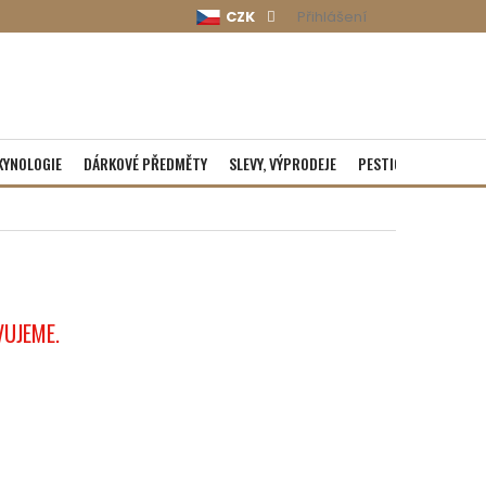
CZK
Přihlášení
KYNOLOGIE
DÁRKOVÉ PŘEDMĚTY
SLEVY, VÝPRODEJE
PESTICIDY
ROZBA
VUJEME.