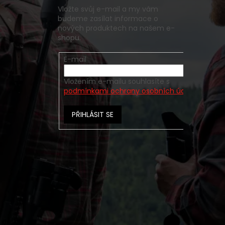
Vložte svůj e-mail a my vám
budeme zasílat informace o
nových produktech na našem e-
shopu.
E-mail
Vložením e-mailu souhlasíte s
podmínkami ochrany osobních údajů
PŘIHLÁSIT SE