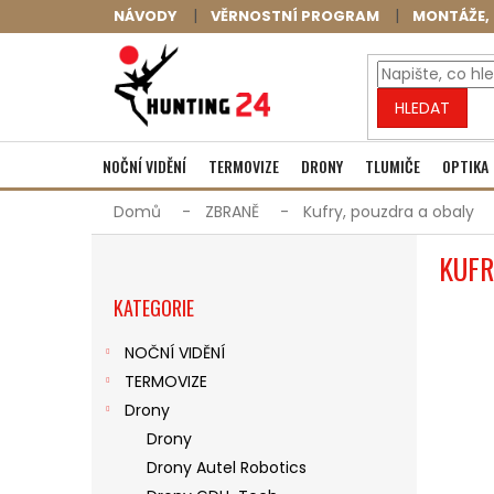
Přejít
NÁVODY
VĚRNOSTNÍ PROGRAM
MONTÁŽE, 
na
obsah
HLEDAT
NOČNÍ VIDĚNÍ
TERMOVIZE
DRONY
TLUMIČE
OPTIKA
Domů
ZBRANĚ
Kufry, pouzdra a obaly
P
KUFR
O
Přeskočit
S
KATEGORIE
kategorie
T
R
NOČNÍ VIDĚNÍ
A
TERMOVIZE
N
N
Drony
Í
Drony
P
Drony Autel Robotics
A