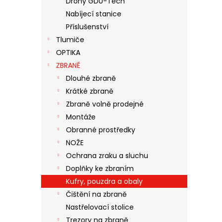
Drony GDU-Tech
N
Nabíjecí stanice
E
Příslušenství
L
Tlumiče
OPTIKA
ZBRANĚ
Dlouhé zbraně
Krátké zbraně
Zbraně volně prodejné
Montáže
Obranné prostředky
NOŽE
Ochrana zraku a sluchu
Doplňky ke zbraním
Kufry, pouzdra a obaly
Čištění na zbraně
Nastřelovací stolice
Trezory na zbraně