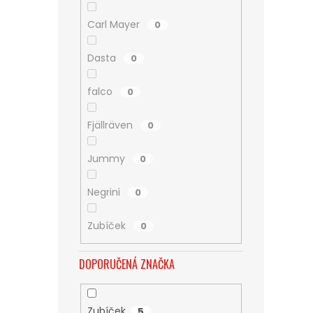
Carl Mayer
0
Dasta
0
falco
0
Fjällräven
0
Jummy
0
Negrini
0
Zubíček
0
DOPORUČENÁ ZNAČKA
Zubíček
5