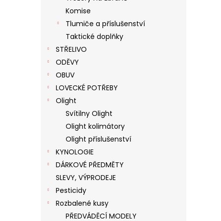
Komise
Tlumiče a příslušenství
Taktické doplňky
STŘELIVO
ODĚVY
OBUV
LOVECKÉ POTŘEBY
Olight
Svítilny Olight
Olight kolimátory
Olight příslušenství
KYNOLOGIE
DÁRKOVÉ PŘEDMĚTY
SLEVY, VÝPRODEJE
Pesticidy
Rozbalené kusy
PŘEDVÁDĚCÍ MODELY