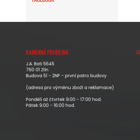
Z
Á
KAMENNÁ PRODEJNA
F
P
A
J.A. Bati 5645
T
760 01 Zlín
Budova 51 - 2NP - první patro budovy
Í
(adresa pro výměnu zboží a reklamace)
Pondělí až čtvrtek 9:00 - 17:00 hod.
Pátek 9:00 - 16:00 hod.