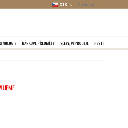
CZK
Přihlášení
KYNOLOGIE
DÁRKOVÉ PŘEDMĚTY
SLEVY, VÝPRODEJE
PESTICIDY
ROZBA
VUJEME.