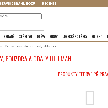
SERVIS ZBRANÍ, NOŽŮ
RECENZE
NÁKUPNÍ
Prázdný košík
ZBRANĚ
STŘELIVO
ODĚVY
OBUV
LOVECKÉ POTŘEBY
OLIGHT
KOŠÍK
Kufry, pouzdra a obaly Hillman
Y, POUZDRA A OBALY HILLMAN
PRODUKTY TEPRVE PŘIPRA