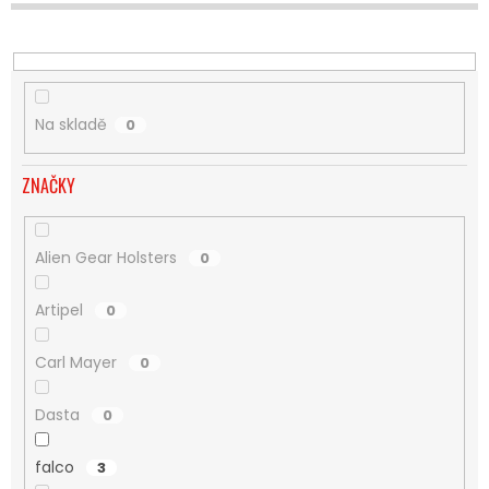
U
K
T
Ů
Na skladě
0
ZNAČKY
Alien Gear Holsters
0
Artipel
0
Carl Mayer
0
Dasta
0
falco
3