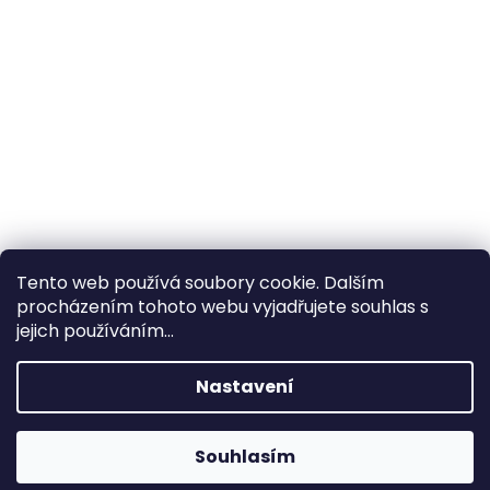
Tento web používá soubory cookie. Dalším
procházením tohoto webu vyjadřujete souhlas s
×
Hledáte nejvýhodnější cenu? Získáte jí
jejich používáním...
pomocí
registrace
.
Nastavení
×
Kromě věrnostních slev získáte také
slevu na služby na prodejně ve Zlíně!
Souhlasím
1% SLEVA NA PRVNÍ NÁKUP - POMOCÍ SLEVOVÉHO