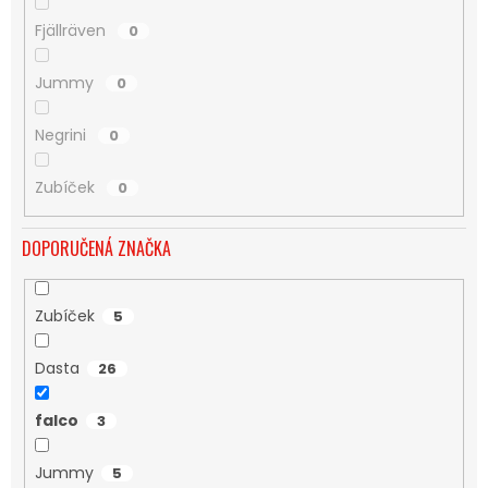
Fjällräven
0
Jummy
0
Negrini
0
Zubíček
0
DOPORUČENÁ ZNAČKA
Zubíček
5
Dasta
26
falco
3
Jummy
5