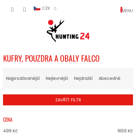
Přejít
NÁKUP
na
CZK
obsah
KOŠÍK
KUFRY, POUZDRA A OBALY FALCO
Ř
A
Nejprodávanější
Nejlevnější
Nejdražší
Abecedně
Z
E
N
ZAVŘÍT FILTR
Í
P
R
CENA
O
D
499
Kč
1659
Kč