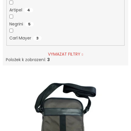
Artipel
4
Negrini
5
Carl Mayer
3
VYMAZAT FILTRY
Položek k zobrazení:
3
V
Ý
P
I
S
P
R
O
D