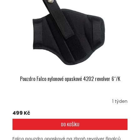
Pouzdro Falco nylonové opaskové 4202 revolver 6˝/K
1 týden
499 Kč
DO KOŠÍKU
Falco pouzdro opaskové na zbraň revolver 6palců