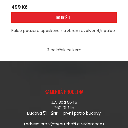
499 Kč
DO KOŠÍKU
Falco pouzdro opaskové na zbraň revolver 4,5 palce
3
položek celkem
O
V
L
Á
D
A
Z
C
Á
Í
KAMENNÁ PRODEJNA
P
P
A
R
J.A. Bati 5645
T
V
760 01 Zlín
Í
K
Budova 51 - 2NP - první patro budovy
Y
V
(adresa pro výměnu zboží a reklamace)