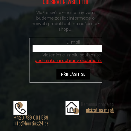
ODEBÍRAT NEWSLETTER
Vložte svůj e-mail a my vám
budeme zasílat informace o
nových produktech na našem e-
shopu.
E-mail
Vložením e-mailu souhlasíte s
podmínkami ochrany osobních údajů
PŘIHLÁSIT SE
Kamenná prodejna
ukázat na mapě
+420 739 001 569
info@hunting24.cz