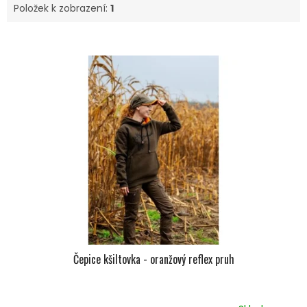
Položek k zobrazení:
1
V
Ý
P
I
S
P
R
O
D
U
K
T
Ů
Čepice kšiltovka - oranžový reflex pruh