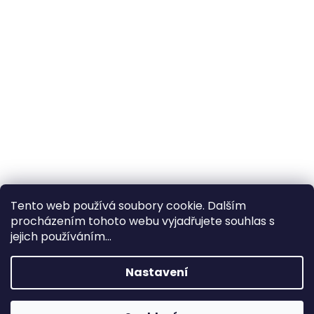
Tento web používá soubory cookie. Dalším
procházením tohoto webu vyjadřujete souhlas s
×
Hledáte nejvýhodnější cenu? Získáte jí
jejich používáním...
pomocí
registrace
.
Nastavení
×
Kromě věrnostních slev získáte také
slevu na služby na prodejně ve Zlíně!