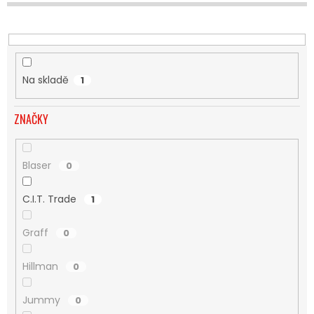
U
K
T
Ů
Na skladě
1
ZNAČKY
Blaser
0
C.I.T. Trade
1
Graff
0
Hillman
0
Jummy
0