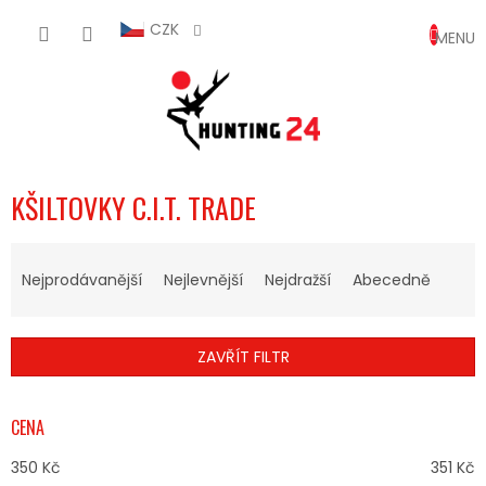
Přejít
NÁKUP
na
CZK
obsah
KOŠÍK
KŠILTOVKY C.I.T. TRADE
Ř
A
Nejprodávanější
Nejlevnější
Nejdražší
Abecedně
Z
E
N
ZAVŘÍT FILTR
Í
P
R
CENA
O
D
350
Kč
351
Kč