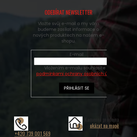
ODEBÍRAT NEWSLETTER
Vložte svůj e-mail a my vám
budeme zasílat informace o
nových produktech na našem e-
shopu.
E-mail
Vložením e-mailu souhlasíte s
podmínkami ochrany osobních údajů
PŘIHLÁSIT SE
Kamenná prodejna
ukázat na mapě
+420 739 001 569