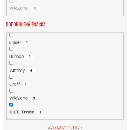
WildZone
0
DOPORUČENÁ ZNAČKA
Blaser
1
Hillman
1
Jummy
4
Graff
1
WildZone
3
C.I.T. Trade
1
VYMAZAT FILTRY