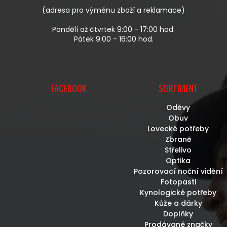
V
(adresa pro výměnu zboží a reklamace)
Ý
P
Pondělí až čtvrtek 9:00 - 17:00 hod.
I
Pátek 9:00 - 16:00 hod.
S
U
FACEBOOK
SORTIMENT
Oděvy
Obuv
Lovecké potřeby
Zbraně
Střelivo
Optika
Pozorovací noční vidění
Fotopasti
Kynologické potřeby
Kůže a dárky
Doplňky
Prodávané značky