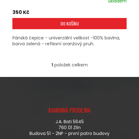
Skladem
350 Kč
DO KOŠÍKU
Pánská čepice - univerzální velikost -100% bavlna,
barva zelená - reflexní oranžový pruh.
1
položek celkem
O
V
L
Á
D
A
Z
C
Á
Í
KAMENNÁ PRODEJNA
P
P
A
R
J.A. Bati 5645
T
V
760 01 Zlín
Í
K
Budova 51 - 2NP - první patro budovy
Y