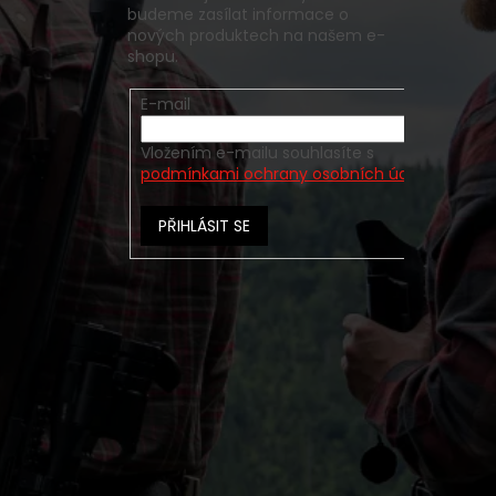
budeme zasílat informace o
nových produktech na našem e-
shopu.
E-mail
Vložením e-mailu souhlasíte s
podmínkami ochrany osobních údajů
PŘIHLÁSIT SE