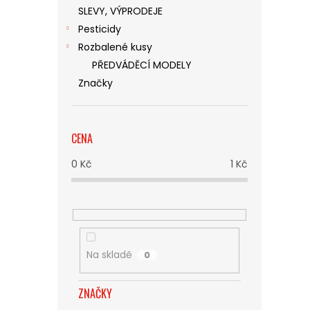
SLEVY, VÝPRODEJE
Pesticidy
Rozbalené kusy
PŘEDVÁDĚCÍ MODELY
Značky
CENA
0
Kč
1
Kč
Na skladě
0
ZNAČKY