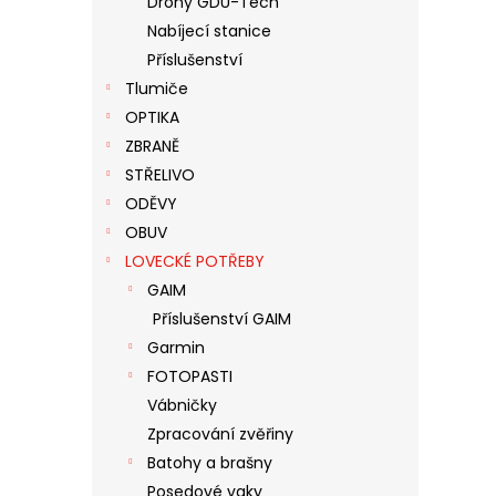
Drony GDU-Tech
N
Nabíjecí stanice
E
Příslušenství
L
Tlumiče
OPTIKA
ZBRANĚ
STŘELIVO
ODĚVY
OBUV
LOVECKÉ POTŘEBY
GAIM
Příslušenství GAIM
Garmin
FOTOPASTI
Vábničky
Zpracování zvěřiny
Batohy a brašny
Posedové vaky