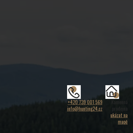
+420 739 001 569
Kamenná
info@hunting24.cz
prodejna
ukázat na
mapě