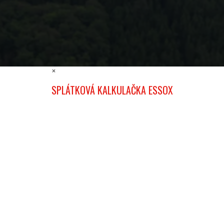
×
SPLÁTKOVÁ KALKULAČKA ESSOX