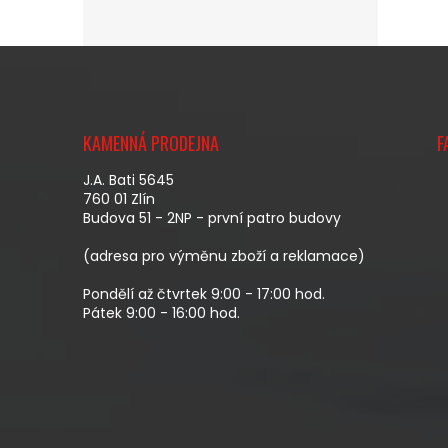
Z
Á
KAMENNÁ PRODEJNA
F
P
A
J.A. Bati 5645
T
760 01 Zlín
Budova 51 - 2NP - první patro budovy
Í
(adresa pro výměnu zboží a reklamace)
Pondělí až čtvrtek 9:00 - 17:00 hod.
Pátek 9:00 - 16:00 hod.