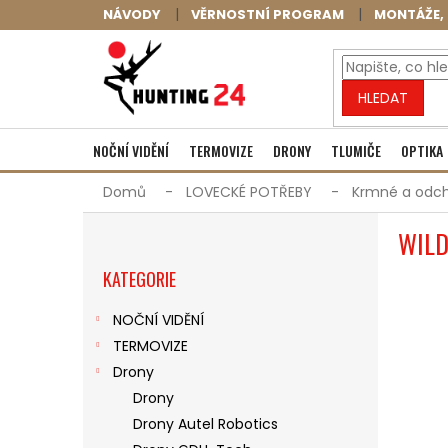
Přejít
NÁVODY
VĚRNOSTNÍ PROGRAM
MONTÁŽE, 
na
obsah
HLEDAT
NOČNÍ VIDĚNÍ
TERMOVIZE
DRONY
TLUMIČE
OPTIKA
Domů
LOVECKÉ POTŘEBY
Krmné a odch
P
WILD
O
Přeskočit
S
KATEGORIE
kategorie
T
R
NOČNÍ VIDĚNÍ
A
TERMOVIZE
N
N
Drony
Í
Drony
P
Drony Autel Robotics
A