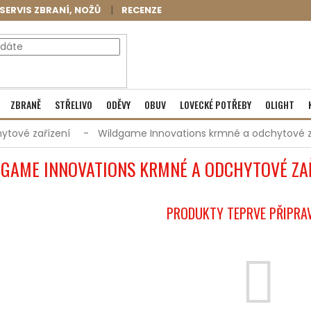
SERVIS ZBRANÍ, NOŽŮ
RECENZE
NÁKUPNÍ
Prázdný košík
ZBRANĚ
STŘELIVO
ODĚVY
OBUV
LOVECKÉ POTŘEBY
OLIGHT
KOŠÍK
ytové zařízení
Wildgame Innovations krmné a odchytové z
GAME INNOVATIONS KRMNÉ A ODCHYTOVÉ ZA
PRODUKTY TEPRVE PŘIPRA