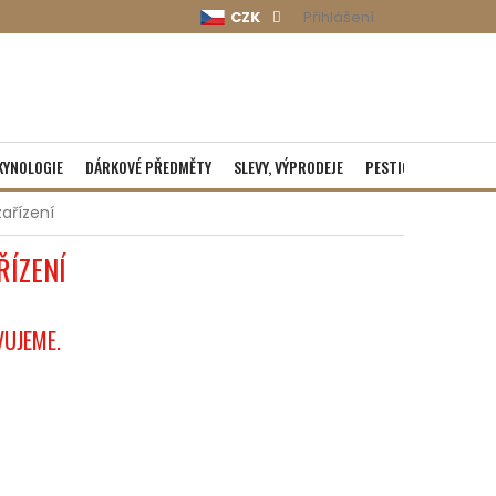
CZK
Přihlášení
KYNOLOGIE
DÁRKOVÉ PŘEDMĚTY
SLEVY, VÝPRODEJE
PESTICIDY
ROZBA
ařízení
ŘÍZENÍ
VUJEME.