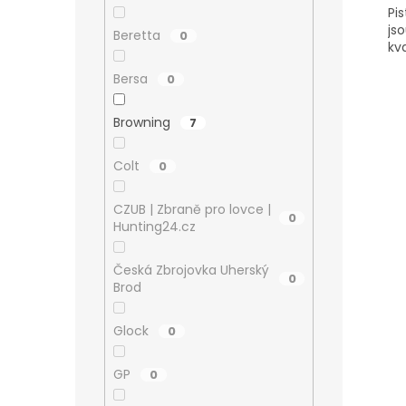
Pi
js
Beretta
0
kva
Bersa
0
Browning
7
Colt
0
CZUB | Zbraně pro lovce |
0
Hunting24.cz
Česká Zbrojovka Uherský
0
Brod
Glock
0
GP
0