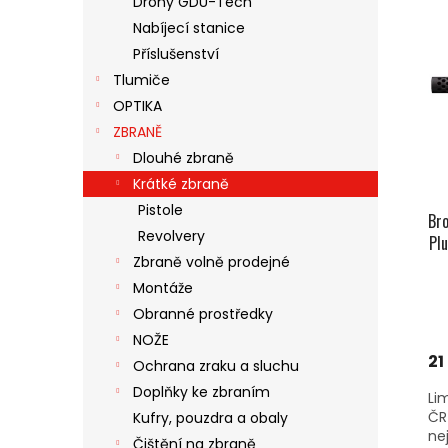
Drony GDU-Tech
V
N
N
Nabíjecí stanice
Ý
Í
E
P
Příslušenství
P
L
I
R
Tlumiče
S
O
OPTIKA
P
D
ZBRANĚ
R
U
Dlouhé zbraně
O
K
Krátké zbraně
D
T
U
Ů
Pistole
Bro
K
Revolvery
Pl
T
Zbraně volně prodejné
Ů
Montáže
Obranné prostředky
NOŽE
21
Ochrana zraku a sluchu
Doplňky ke zbraním
Li
ČR
Kufry, pouzdra a obaly
ne
Čištění na zbraně