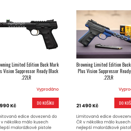
wning Limited Edition Buck Mark
Browning Limited Edition Buc
us Vision Suppressor Ready Black
Plus Vision Suppressor Ready
.22LR
.22LR
Vyprodáno
Vypr
DO KOŠÍKU
DO KOŠ
 990 Kč
21 490 Kč
mitovaná edice dovezená do
Limitovaná edice dovezen
 v několika málo kusech
ČR v několika málo kusech
jlepší malorážkové pistole
nejlepší malorážkové pisto