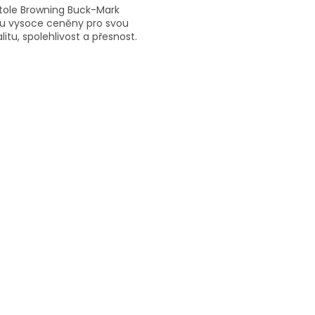
stole Browning Buck-Mark
ou vysoce ceněny pro svou
litu, spolehlivost a přesnost.
O
V
L
Á
D
A
C
Í
P
R
V
K
Y
V
Ý
P
I
S