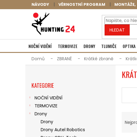
Přejít
NÁVODY
VĚRNOSTNÍ PROGRAM
MONTÁŽE, 
na
obsah
HLEDAT
NOČNÍ VIDĚNÍ
TERMOVIZE
DRONY
TLUMIČE
OPTIKA
Domů
ZBRANĚ
Krátké zbraně
Krát
P
KRÁT
O
Přeskočit
S
KATEGORIE
kategorie
T
R
NOČNÍ VIDĚNÍ
A
TERMOVIZE
N
Ř
N
Drony
A
Í
Drony
Nejpr
Z
P
Drony Autel Robotics
E
A