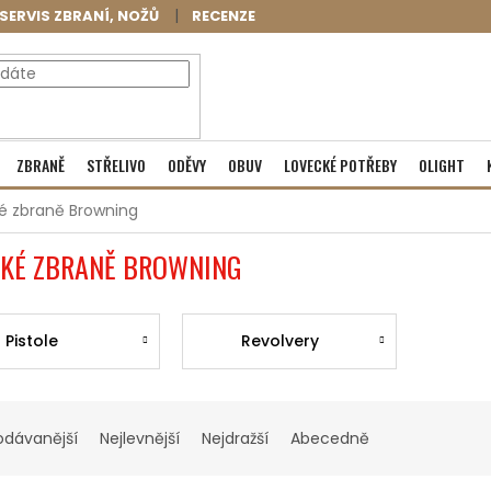
SERVIS ZBRANÍ, NOŽŮ
RECENZE
NÁKUPNÍ
Prázdný košík
ZBRANĚ
STŘELIVO
ODĚVY
OBUV
LOVECKÉ POTŘEBY
OLIGHT
KOŠÍK
ké zbraně Browning
KÉ ZBRANĚ BROWNING
Pistole
Revolvery
odávanější
Nejlevnější
Nejdražší
Abecedně