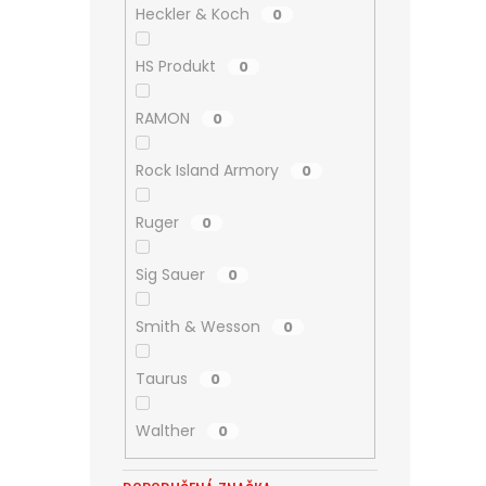
Heckler & Koch
0
HS Produkt
0
RAMON
0
Rock Island Armory
0
Ruger
0
Sig Sauer
0
Smith & Wesson
0
Taurus
0
Walther
0