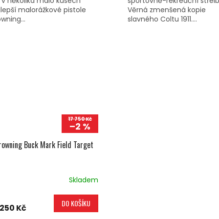
 v několika málo kusech
sportovně-rekreační střelb
jlepší malorážkové pistole
Věrná zmenšená kopie
wning...
slavného Coltu 1911....
17 750 Kč
–2 %
rowning Buck Mark Field Target
Skladem
DO KOŠÍKU
 250 Kč