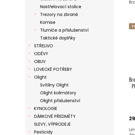
Bro
Nastřelovací stolice
Trezory na zbraně
Komise
T
Tlumiče a příslušenství
Taktické doplňky
STŘELIVO
ODĚVY
OBUV
LOVECKÉ POTŘEBY
Olight
Bro
Svítilny Olight
P
Olight kolimátory
Olight příslušenství
KYNOLOGIE
DÁRKOVÉ PŘEDMĚTY
29
SLEVY, VÝPRODEJE
Li
Pesticidy