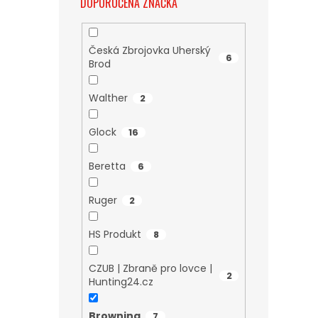
DOPORUČENÁ ZNAČKA
Česká Zbrojovka Uherský
6
Brod
Walther
2
Glock
16
Beretta
6
Ruger
2
HS Produkt
8
CZUB | Zbraně pro lovce |
2
Hunting24.cz
Browning
7