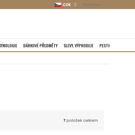
CZK
Přihlášení
KYNOLOGIE
DÁRKOVÉ PŘEDMĚTY
SLEVY, VÝPRODEJE
PESTICIDY
ROZBA
7
položek celkem