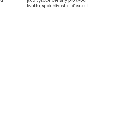
u.
jsou vysoce ceněny pro svou
kvalitu, spolehlivost a přesnost.