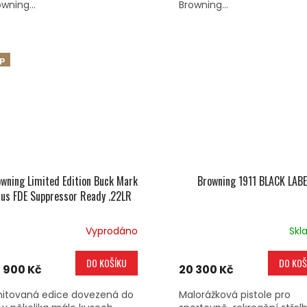
wning...
Browning...
ip
wning Limited Edition Buck Mark
Browning 1911 BLACK LABE
lus FDE Suppressor Ready .22LR
Vyprodáno
Skl
DO KOŠÍKU
DO KOŠ
 900 Kč
20 300 Kč
mitovaná edice dovezená do
Malorážková pistole pro