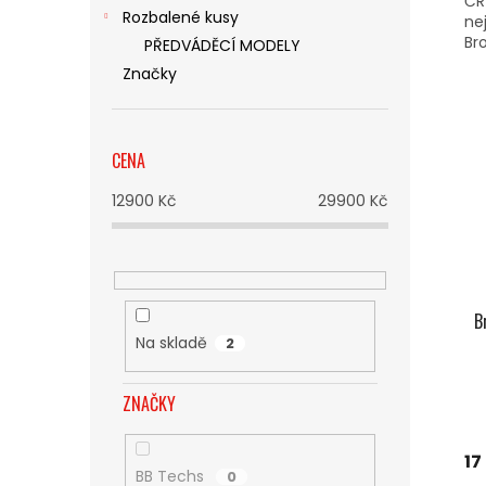
ČR
Rozbalené kusy
ne
Bro
PŘEDVÁDĚCÍ MODELY
Značky
CENA
12900
Kč
29900
Kč
B
Na skladě
2
ZNAČKY
17
BB Techs
0