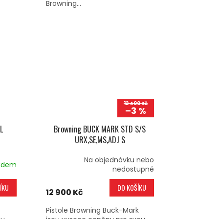
Browning...
13 400 Kč
–3 %
L
Browning BUCK MARK STD S/S
URX,SE,MS,ADJ S
Na objednávku nebo
adem
nedostupné
ÍKU
DO KOŠÍKU
12 900 Kč
Pistole Browning Buck-Mark