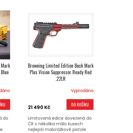
k Mark
Browning Limited Edition Buck Mark
 Blue
Plus Vision Suppressor Ready Red
.22LR
odáno
Vyprodáno
ÍKU
DO KOŠÍKU
21 490 Kč
á do
Limitovaná edice dovezená do
ČR v několika málo kusech
le
nejlepší malorážkové pistole