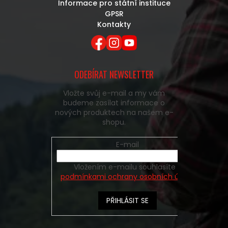
Informace pro státní instituce
GPSR
Kontakty
ODEBÍRAT NEWSLETTER
Vložte svůj e-mail a my vám
budeme zasílat informace o
nových produktech na našem e-
shopu.
E-mail
Vložením e-mailu souhlasíte s
podmínkami ochrany osobních údajů
PŘIHLÁSIT SE