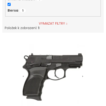
Bersa
1
VYMAZAT FILTRY
Položek k zobrazení:
1
V
Ý
P
I
S
P
R
O
D
U
K
T
Ů