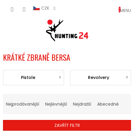
Přejít
NÁKUP
na
CZK
obsah
KOŠÍK
KRÁTKÉ ZBRANĚ BERSA
Pistole
Revolvery
Ř
A
Nejprodávanější
Nejlevnější
Nejdražší
Abecedně
Z
E
N
ZAVŘÍT FILTR
Í