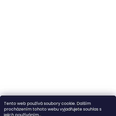
Tento web používá soubory cookie. Dalším
procházením tohoto webu vyjadřujete souhlas s
×
Hledáte nejvýhodnější cenu? Získáte jí
jejich používáním...