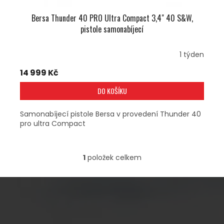
Bersa Thunder 40 PRO Ultra Compact 3,4" 40 S&W,
pistole samonabíjecí
1 týden
14 999 Kč
DO KOŠÍKU
Samonabíjecí pistole Bersa v provedení Thunder 40
pro ultra Compact
1
položek celkem
O
V
L
Á
D
A
Z
C
Á