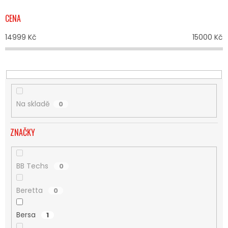
P
R
CENA
O
D
14999
Kč
15000
Kč
U
K
T
Ů
Na skladě
0
ZNAČKY
BB Techs
0
Beretta
0
Bersa
1