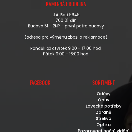
Í
KAMENNÁ PRODEJNA
P
P
A
R
J.A. Bati 5645
T
V
760 01 Zlín
Í
K
Budova 51 - 2NP - první patro budovy
Y
V
(adresa pro výměnu zboží a reklamace)
Ý
P
Pondělí až čtvrtek 9:00 - 17:00 hod.
I
Pátek 9:00 - 16:00 hod.
S
U
FACEBOOK
SORTIMENT
Oděvy
Obuv
Lovecké potřeby
Zbraně
Střelivo
Optika
Pozorovací noční vidění