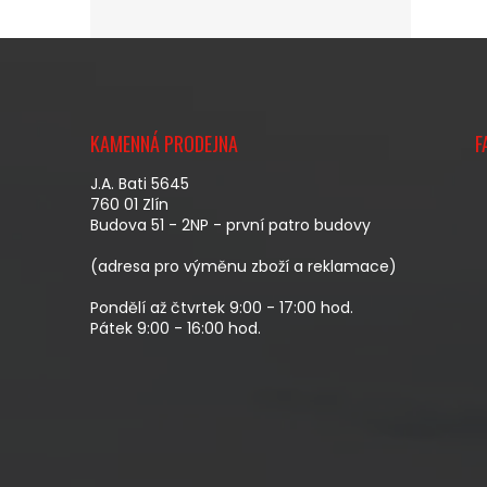
Z
Á
KAMENNÁ PRODEJNA
F
P
A
J.A. Bati 5645
T
760 01 Zlín
Budova 51 - 2NP - první patro budovy
Í
(adresa pro výměnu zboží a reklamace)
Pondělí až čtvrtek 9:00 - 17:00 hod.
Pátek 9:00 - 16:00 hod.