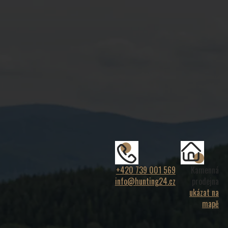
+420 739 001 569
Kamenná
info@hunting24.cz
prodejna
ukázat na
mapě