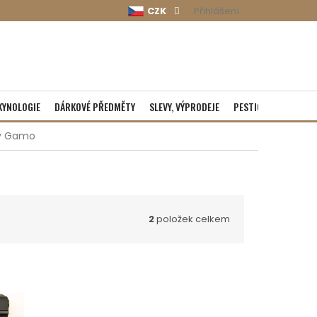
CZK
Přihlášení
KYNOLOGIE
DÁRKOVÉ PŘEDMĚTY
SLEVY, VÝPRODEJE
PESTICIDY
ROZBA
ky Gamo
2
položek celkem