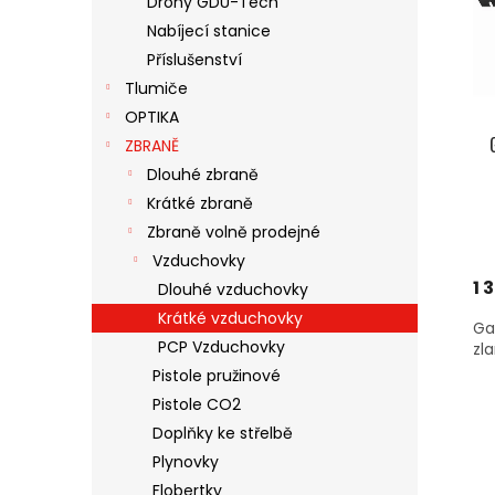
Drony GDU-Tech
S
O
N
Nabíjecí stanice
P
D
E
R
U
Příslušenství
L
O
K
Tlumiče
D
T
OPTIKA
U
Ů
ZBRANĚ
K
Dlouhé zbraně
T
Ů
Krátké zbraně
Zbraně volně prodejné
Vzduchovky
1 
Dlouhé vzduchovky
Krátké vzduchovky
Ga
PCP Vzduchovky
zl
Pistole pružinové
Pistole CO2
Doplňky ke střelbě
Plynovky
Flobertky