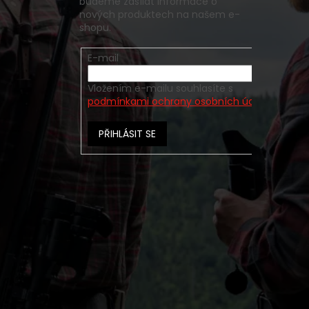
budeme zasílat informace o
nových produktech na našem e-
shopu.
E-mail
Vložením e-mailu souhlasíte s
podmínkami ochrany osobních údajů
PŘIHLÁSIT SE