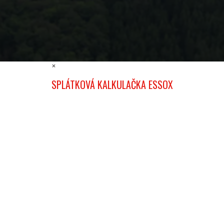
×
SPLÁTKOVÁ KALKULAČKA ESSOX