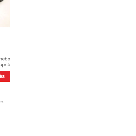
 nebo
upné
ÍKU
m.