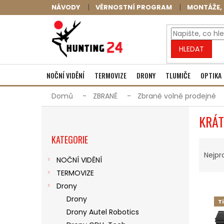
Přejít
NÁVODY
VĚRNOSTNÍ PROGRAM
MONTÁŽE, 
na
obsah
HLEDAT
NOČNÍ VIDĚNÍ
TERMOVIZE
DRONY
TLUMIČE
OPTIKA
Domů
ZBRANĚ
Zbraně volně prodejné
P
KRÁ
O
Přeskočit
S
KATEGORIE
kategorie
Ř
T
A
R
Nejpr
NOČNÍ VIDĚNÍ
Z
A
TERMOVIZE
E
N
V
N
N
Drony
Ý
Í
Í
Drony
T
P
P
P
Drony Autel Robotics
I
R
A