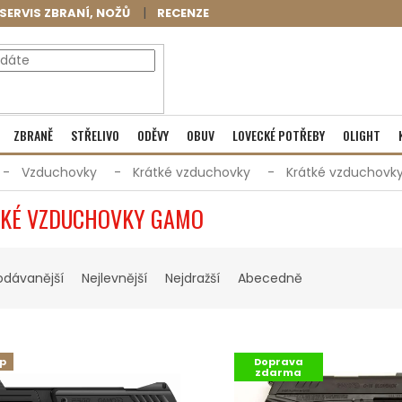
SERVIS ZBRANÍ, NOŽŮ
RECENZE
NÁKUPNÍ
Prázdný košík
ZBRANĚ
STŘELIVO
ODĚVY
OBUV
LOVECKÉ POTŘEBY
OLIGHT
KOŠÍK
Vzduchovky
Krátké vzduchovky
Krátké vzduchov
TKÉ VZDUCHOVKY GAMO
odávanější
Nejlevnější
Nejdražší
Abecedně
ip
Doprava
zdarma