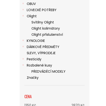
OBUV
LOVECKÉ POTŘEBY
Olight
Svítilny Olight
Olight kolimátory
Olight příslušenství
KYNOLOGIE
DÁRKOVÉ PŘEDMĚTY
SLEVY, VÝPRODEJE
Pesticidy
Rozbalené kusy
PŘEDVÁDĚCÍ MODELY
Značky
CENA
1350
Kč
2870
Kč