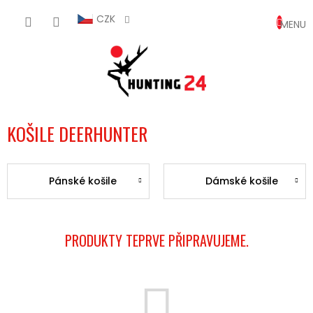
Přejít
NÁKUP
na
CZK
obsah
KOŠÍK
KOŠILE DEERHUNTER
Pánské košile
Dámské košile
PRODUKTY TEPRVE PŘIPRAVUJEME.