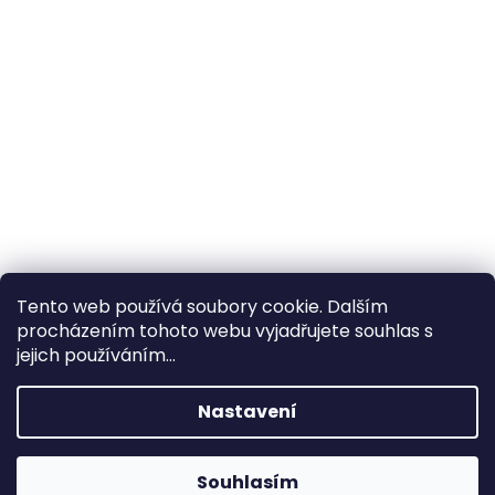
Tento web používá soubory cookie. Dalším
procházením tohoto webu vyjadřujete souhlas s
×
Hledáte nejvýhodnější cenu? Získáte jí
jejich používáním...
pomocí
registrace
.
Nastavení
×
Kromě věrnostních slev získáte také
slevu na služby na prodejně ve Zlíně!
Souhlasím
1% SLEVA NA PRVNÍ NÁKUP - POMOCÍ SLEVOVÉHO