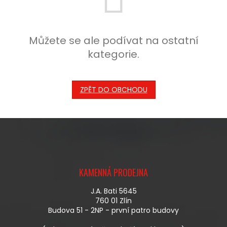
Můžete se ale podívat na ostatní
kategorie.
ZPĚT DO OBCHODU
Z
Á
KAMENNÁ PRODEJNA
P
A
J.A. Bati 5645
T
760 01 Zlín
Í
Budova 51 - 2NP - první patro budovy