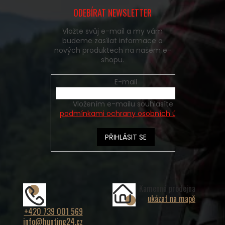
ODEBÍRAT NEWSLETTER
Vložte svůj e-mail a my vám
budeme zasílat informace o
nových produktech na našem e-
shopu.
E-mail
Vložením e-mailu souhlasíte s
podmínkami ochrany osobních údajů
PŘIHLÁSIT SE
Kamenná prodejna
ukázat na mapě
+420 739 001 569
info@hunting24.cz