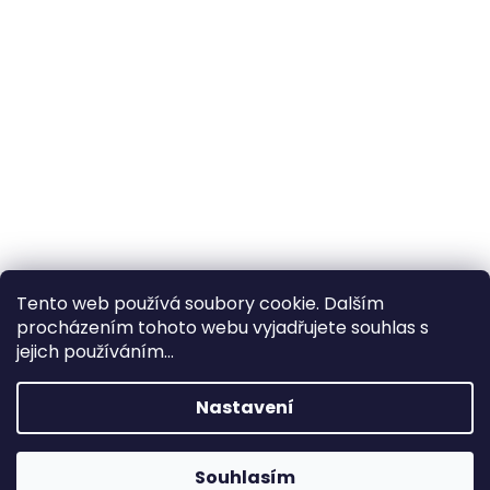
Tento web používá soubory cookie. Dalším
procházením tohoto webu vyjadřujete souhlas s
×
Hledáte nejvýhodnější cenu? Získáte jí
jejich používáním...
pomocí
registrace
.
Nastavení
×
Kromě věrnostních slev získáte také
slevu na služby na prodejně ve Zlíně!
Souhlasím
1% SLEVA NA PRVNÍ NÁKUP - POMOCÍ SLEVOVÉHO