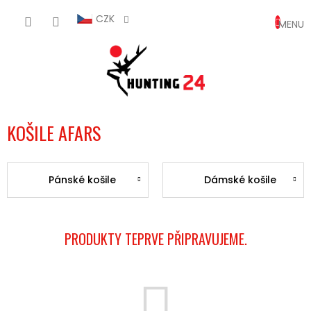
Přejít
NÁKUP
na
CZK
obsah
KOŠÍK
KOŠILE AFARS
Pánské košile
Dámské košile
PRODUKTY TEPRVE PŘIPRAVUJEME.