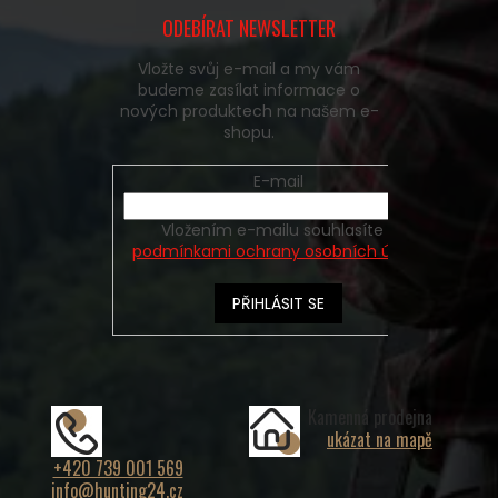
ODEBÍRAT NEWSLETTER
Vložte svůj e-mail a my vám
budeme zasílat informace o
nových produktech na našem e-
shopu.
E-mail
Vložením e-mailu souhlasíte s
podmínkami ochrany osobních údajů
PŘIHLÁSIT SE
Kamenná prodejna
ukázat na mapě
+420 739 001 569
info@hunting24.cz