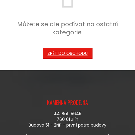
Můžete se ale podívat na ostatní
kategorie.
ZPĚT DO OBCHODU
Z
Á
KAMENNÁ PRODEJNA
P
A
J.A. Bati 5645
T
760 01 Zlín
Í
Budova 51 - 2NP - první patro budovy