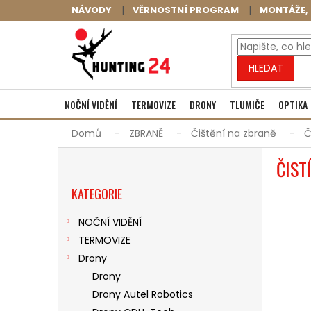
Přejít
NÁVODY
VĚRNOSTNÍ PROGRAM
MONTÁŽE, 
na
obsah
HLEDAT
NOČNÍ VIDĚNÍ
TERMOVIZE
DRONY
TLUMIČE
OPTIKA
Domů
ZBRANĚ
Čištění na zbraně
Č
P
ČIST
O
Přeskočit
S
KATEGORIE
kategorie
T
R
NOČNÍ VIDĚNÍ
A
TERMOVIZE
N
N
Drony
Í
Drony
P
Drony Autel Robotics
A