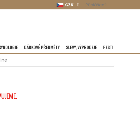
CZK
Přihlášení
KYNOLOGIE
DÁRKOVÉ PŘEDMĚTY
SLEVY, VÝPRODEJE
PESTICIDY
ROZBA
line
VUJEME.