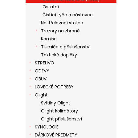
Ostatní
Čistící tyče a nástavce
Nastřelovací stolice
Trezory na zbraně
Komise
Tlumiče a příslušenství
Taktické doplňky
STŘELIVO
ODĚVY
OBUV
LOVECKÉ POTŘEBY
Olight
Svítilny Olight
Olight kolimátory
Olight příslušenství
KYNOLOGIE
DÁRKOVÉ PŘEDMĚTY