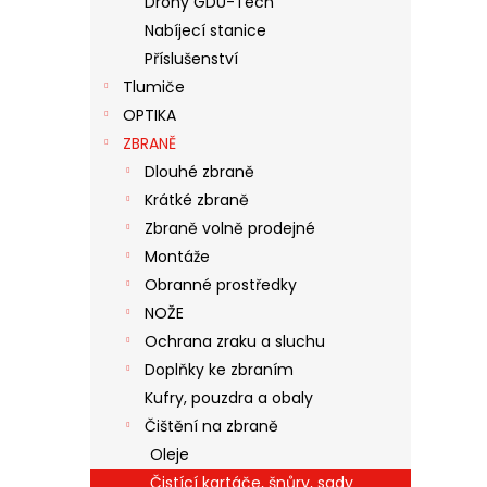
Drony GDU-Tech
N
Nabíjecí stanice
E
Příslušenství
L
Tlumiče
OPTIKA
ZBRANĚ
Dlouhé zbraně
Krátké zbraně
Zbraně volně prodejné
Montáže
Obranné prostředky
NOŽE
Ochrana zraku a sluchu
Doplňky ke zbraním
Kufry, pouzdra a obaly
Čištění na zbraně
Oleje
Čistící kartáče, šnůry, sady