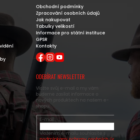
Obchodní podmínky
Zpracování osobních údajů
Jak nakupovat
Tabulky velikostí
Informace pro státní instituce
GPSR
vidění
Kontakty
eby
ODEBÍRAT NEWSLETTER
y
Vložte svůj e-mail a my vám
budeme zasílat informace o
nových produktech na našem e-
shopu.
E-mail
Vložením e-mailu souhlasíte s
podmínkami ochrany osobních údajů