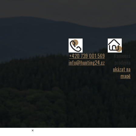
+420 739 001 569
Kamenná
info@hunting24.cz
prodejna
ukázat na
mapě
×