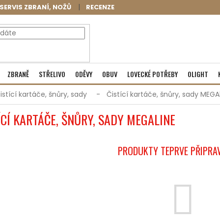
SERVIS ZBRANÍ, NOŽŮ
RECENZE
NÁKUPNÍ
Prázdný košík
ZBRANĚ
STŘELIVO
ODĚVY
OBUV
LOVECKÉ POTŘEBY
OLIGHT
KOŠÍK
istící kartáče, šnůry, sady
Čistící kartáče, šnůry, sady MEGA
ÍCÍ KARTÁČE, ŠNŮRY, SADY MEGALINE
PRODUKTY TEPRVE PŘIPRA