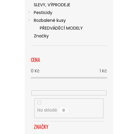
SLEVY, VÝPRODEJE
Pesticidy
Rozbalené kusy
PŘEDVÁDĚCÍ MODELY
Značky
CENA
0
Kč
1
Kč
Na skladě
0
ZNAČKY