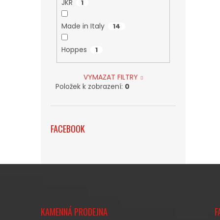
JKR
1
Made in Italy
14
Hoppes
1
VYMAZAT FILTRY
Položek k zobrazení:
0
FACEBOOK
Z
Á
KAMENNÁ PRODEJNA
F
P