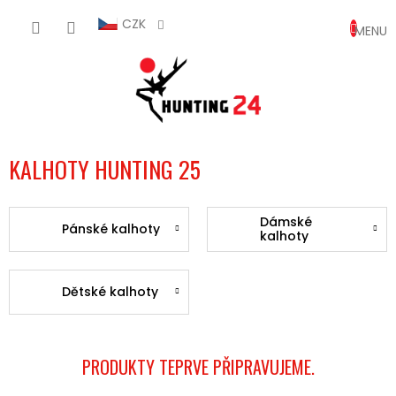
Přejít
NÁKUP
na
CZK
obsah
KOŠÍK
KALHOTY HUNTING 25
Dámské
Pánské kalhoty
kalhoty
Dětské kalhoty
PRODUKTY TEPRVE PŘIPRAVUJEME.