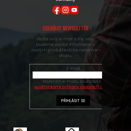
ODEBÍRAT NEWSLETTER
Vložte svůj e-mail a my vám
budeme zasílat informace o
nových produktech na našem e-
shopu.
E-mail
Vložením e-mailu souhlasíte s
podmínkami ochrany osobních údajů
PŘIHLÁSIT SE
Kamenná prodejna