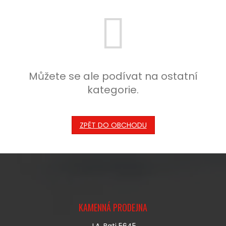
Můžete se ale podívat na ostatní
kategorie.
ZPĚT DO OBCHODU
Z
Á
KAMENNÁ PRODEJNA
P
A
J.A. Bati 5645