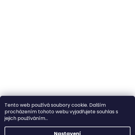
Tento web používá soubory cookie. Dalším
procházením tohoto webu vyjadřujete souhlas s
×
Hledáte nejvýhodnější cenu? Získáte jí
jejich používáním...
pomocí
registrace
.
Nastavení