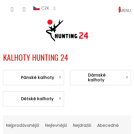
Přejít
NÁKUP
na
CZK
obsah
KOŠÍK
KALHOTY HUNTING 24
Dámské
Pánské kalhoty
kalhoty
Dětské kalhoty
Ř
A
Nejprodávanější
Nejlevnější
Nejdražší
Abecedně
Z