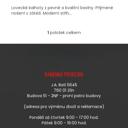
Lovecké kalhoty z pevné a kvalitní bavlny. Příjmené
nošení v zátěži. Moderní střih....
1
položek celkem
O
V
L
Á
D
A
Z
C
Á
Í
KAMENNÁ PRODEJNA
P
P
A
R
J.A. Bati 5645
T
V
760 01 Zlín
Í
K
Budova 51 - 2NP - první patro budovy
Y
V
(adresa pro výměnu zboží a reklamace)
Ý
P
Pondělí až čtvrtek 9:00 - 17:00 hod.
I
Pátek 9:00 - 16:00 hod.
S