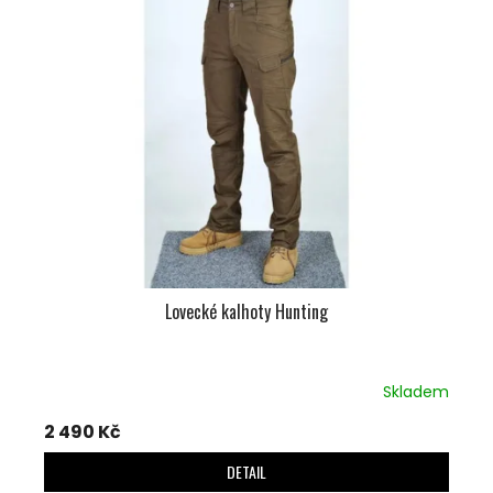
P
I
S
P
R
O
D
U
K
T
Ů
Lovecké kalhoty Hunting
Skladem
2 490 Kč
DETAIL