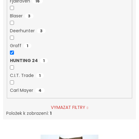
Fjällräven
16
Blaser
3
Deerhunter
3
Graff
1
HUNTING 24
1
C.I.T. Trade
1
Carl Mayer
4
VYMAZAT FILTRY
Položek k zobrazení:
1
V
Ý