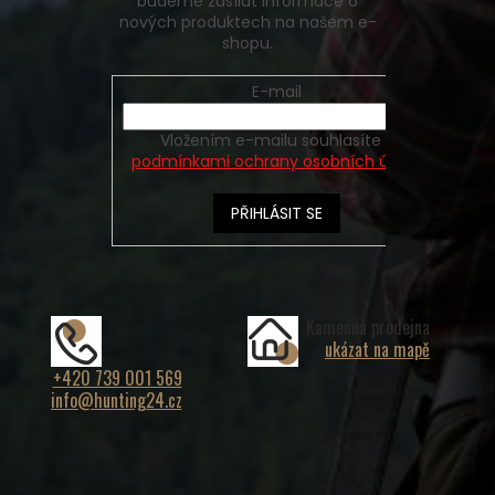
budeme zasílat informace o
nových produktech na našem e-
shopu.
E-mail
Vložením e-mailu souhlasíte s
podmínkami ochrany osobních údajů
PŘIHLÁSIT SE
Kamenná prodejna
ukázat na mapě
+420 739 001 569
info@hunting24.cz