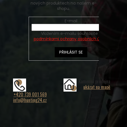
nových produktech na našem e-
shopu.
E-mail
Vložením e-mailu souhlasíte s
podmínkami ochrany osobních údajů
PŘIHLÁSIT SE
Kamenná prodejna
ukázat na mapě
+420 739 001 569
info@hunting24.cz