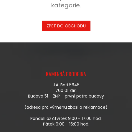
kategorie.
ZPĚT DO OBCHODU
Z
Á
KAMENNÁ PRODEJNA
P
A
J.A. Bati 5645
T
760 01 Zlín
Í
Budova 51 - 2NP - první patro budovy
(adresa pro výměnu zboží a reklamace)
Pondělí až čtvrtek 9:00 - 17:00 hod.
Pátek 9:00 - 16:00 hod.