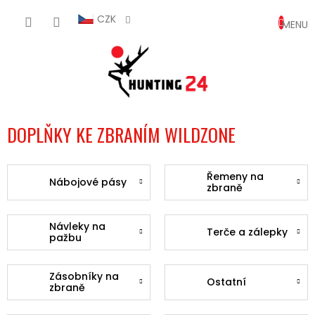
Přejít
NÁKUP
na
CZK
obsah
KOŠÍK
DOPLŇKY KE ZBRANÍM WILDZONE
Řemeny na
Nábojové pásy
zbraně
Návleky na
Terče a zálepky
pažbu
Zásobníky na
Ostatní
zbraně