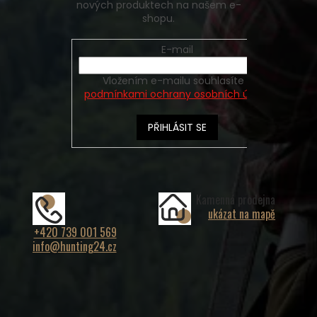
nových produktech na našem e-
shopu.
E-mail
Vložením e-mailu souhlasíte s
podmínkami ochrany osobních údajů
PŘIHLÁSIT SE
Kamenná prodejna
ukázat na mapě
+420 739 001 569
info@hunting24.cz