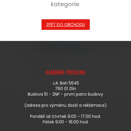
kategorie.
ZPĚT DO OBCHODU
Z
Á
KAMENNÁ PRODEJNA
P
A
J.A. Bati 5645
T
760 01 Zlín
Í
Budova 51 - 2NP - první patro budovy
(adresa pro výměnu zboží a reklamace)
Pondělí až čtvrtek 9:00 - 17:00 hod.
Pátek 9:00 - 16:00 hod.