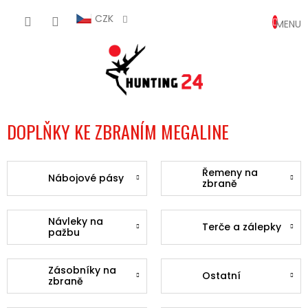
Přejít
NÁKUP
na
CZK
obsah
KOŠÍK
DOPLŇKY KE ZBRANÍM MEGALINE
Řemeny na
Nábojové pásy
zbraně
Návleky na
Terče a zálepky
pažbu
Zásobníky na
Ostatní
zbraně