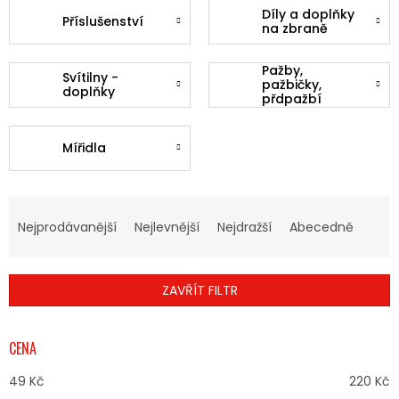
Díly a doplňky
Příslušenství
na zbraně
Pažby,
Svítilny -
pažbičky,
doplňky
přdpažbí
Mířidla
Ř
A
Nejprodávanější
Nejlevnější
Nejdražší
Abecedně
Z
E
N
ZAVŘÍT FILTR
Í
P
R
CENA
O
D
49
Kč
220
Kč