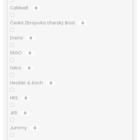
Caldwell
0
Česká Zbrojovka Uherský Brod
0
Dasta
0
ERGO
0
falco
0
Heckler & Koch
0
HKS
0
JKR
0
Jummy
0