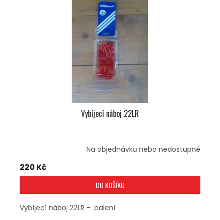
S
P
R
O
D
U
K
T
Ů
Vybíjecí náboj 22LR
Na objednávku nebo nedostupné
220 Kč
DO KOŠÍKU
Vybíjecí náboj 22LR - balení