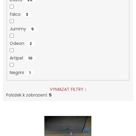
falco
3
Jummy
5
Odeon
2
Artipel
10
Negrini
1
VYMAZAT FILTRY
Položek k zobrazení:
5
V
Ý
P
I