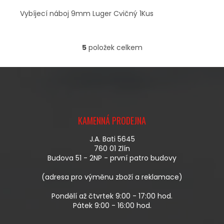
Vybíjecí náboj 9mm Luger Cvičný 1Kus
5
položek celkem
O
V
L
Á
D
A
Z
C
Á
Í
KAMENNÁ PRODEJNA
P
P
A
R
J.A. Bati 5645
T
V
760 01 Zlín
Í
K
Budova 51 - 2NP - první patro budovy
Y
V
(adresa pro výměnu zboží a reklamace)
Ý
P
Pondělí až čtvrtek 9:00 - 17:00 hod.
I
Pátek 9:00 - 16:00 hod.
S
U