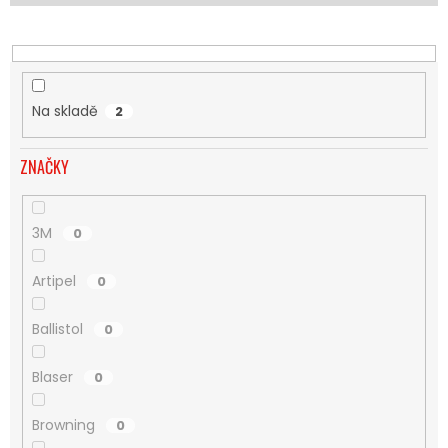
U
K
T
Ů
Na skladě
2
ZNAČKY
3M
0
Artipel
0
Ballistol
0
Blaser
0
Browning
0