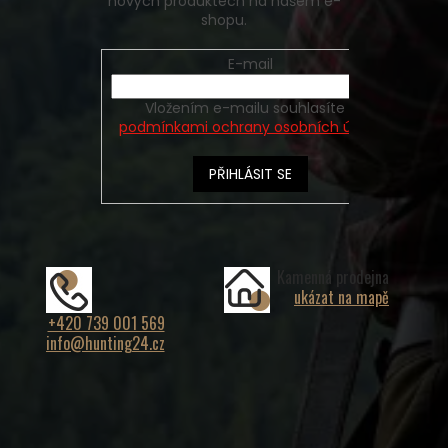
nových produktech na našem e-
shopu.
E-mail
Vložením e-mailu souhlasíte s
podmínkami ochrany osobních údajů
PŘIHLÁSIT SE
Kamenná prodejna
ukázat na mapě
+420 739 001 569
info@hunting24.cz