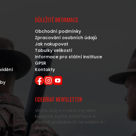
DŮLEŽITÉ INFORMACE
Obchodní podmínky
Zpracování osobních údajů
Jak nakupovat
Tabulky velikostí
Informace pro státní instituce
GPSR
vidění
Kontakty
eby
ODEBÍRAT NEWSLETTER
y
Vložte svůj e-mail a my vám
budeme zasílat informace o
nových produktech na našem e-
shopu.