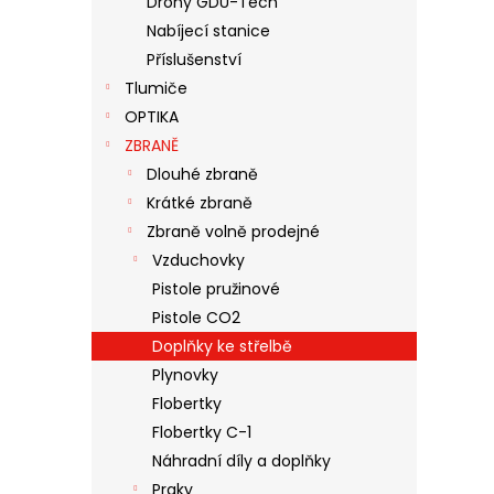
Drony GDU-Tech
N
Nabíjecí stanice
E
Příslušenství
L
Tlumiče
OPTIKA
ZBRANĚ
Dlouhé zbraně
Krátké zbraně
Zbraně volně prodejné
Vzduchovky
Pistole pružinové
Pistole CO2
Doplňky ke střelbě
Plynovky
Flobertky
Flobertky C-1
Náhradní díly a doplňky
Praky