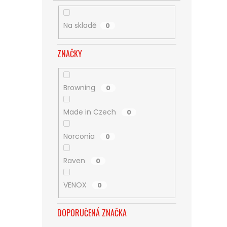
Na skladě
0
ZNAČKY
Browning
0
Made in Czech
0
Norconia
0
Raven
0
VENOX
0
DOPORUČENÁ ZNAČKA