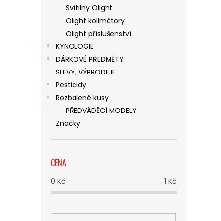
Svítilny Olight
Olight kolimátory
Olight příslušenství
KYNOLOGIE
DÁRKOVÉ PŘEDMĚTY
SLEVY, VÝPRODEJE
Pesticidy
Rozbalené kusy
PŘEDVÁDĚCÍ MODELY
Značky
CENA
0
Kč
1
Kč