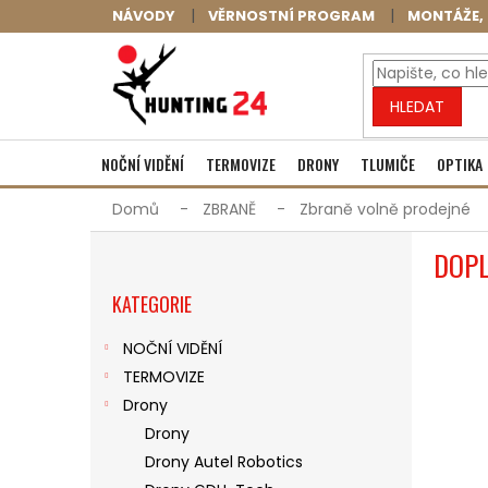
Přejít
NÁVODY
VĚRNOSTNÍ PROGRAM
MONTÁŽE, 
na
obsah
HLEDAT
NOČNÍ VIDĚNÍ
TERMOVIZE
DRONY
TLUMIČE
OPTIKA
Domů
ZBRANĚ
Zbraně volně prodejné
P
DOPL
O
Přeskočit
S
KATEGORIE
kategorie
T
R
NOČNÍ VIDĚNÍ
A
TERMOVIZE
N
N
Drony
Í
Drony
P
Drony Autel Robotics
A