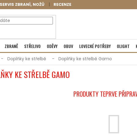
SERVIS ZBRANÍ, NOŽŮ
RECENZE
NÁKUPNÍ
Prázdný košík
ZBRANĚ
STŘELIVO
ODĚVY
OBUV
LOVECKÉ POTŘEBY
OLIGHT
KOŠÍK
Doplňky ke střelbě
Doplňky ke střelbě Gamo
ŇKY KE STŘELBĚ GAMO
PRODUKTY TEPRVE PŘIPRA