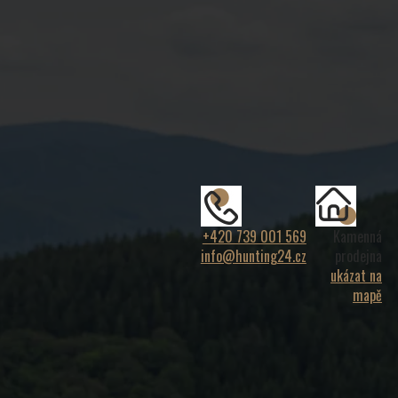
+420 739 001 569
Kamenná
info@hunting24.cz
prodejna
ukázat na
mapě