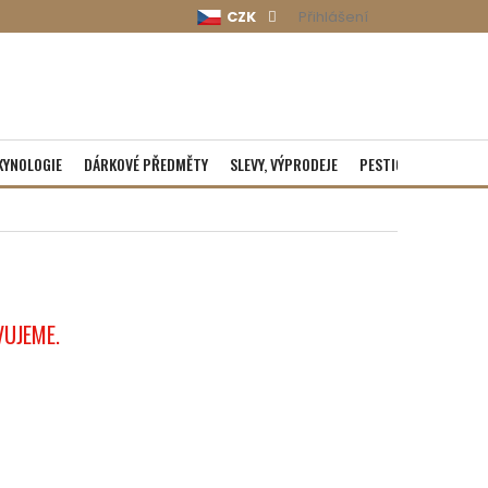
CZK
Přihlášení
KYNOLOGIE
DÁRKOVÉ PŘEDMĚTY
SLEVY, VÝPRODEJE
PESTICIDY
ROZBA
VUJEME.