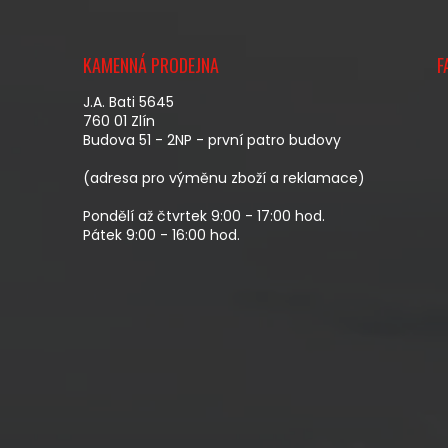
Z
Á
KAMENNÁ PRODEJNA
F
P
A
J.A. Bati 5645
T
760 01 Zlín
Budova 51 - 2NP - první patro budovy
Í
(adresa pro výměnu zboží a reklamace)
Pondělí až čtvrtek 9:00 - 17:00 hod.
Pátek 9:00 - 16:00 hod.