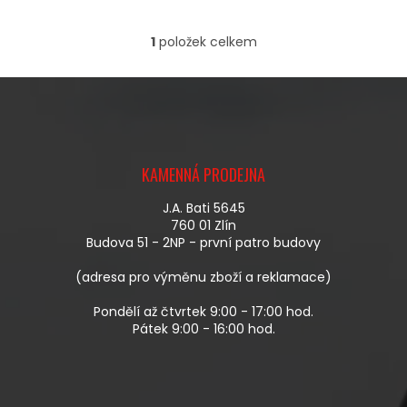
1
položek celkem
O
V
L
Á
D
A
Z
C
Á
Í
KAMENNÁ PRODEJNA
P
P
A
R
J.A. Bati 5645
T
V
760 01 Zlín
Í
K
Budova 51 - 2NP - první patro budovy
Y
V
(adresa pro výměnu zboží a reklamace)
Ý
P
Pondělí až čtvrtek 9:00 - 17:00 hod.
I
Pátek 9:00 - 16:00 hod.
S
U