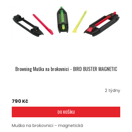
S
P
R
O
D
U
K
T
Ů
Browning Muška na brokovnici - BIRD BUSTER MAGNETIC
2 týdny
790 Kč
DO KOŠÍKU
Muška na brokovnici - magnetická