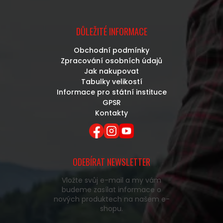
DŮLEŽITÉ INFORMACE
Obchodní podmínky
Zpracování osobních údajů
Jak nakupovat
Tabulky velikostí
Informace pro státní instituce
GPSR
Kontakty
ODEBÍRAT NEWSLETTER
Vložte svůj e-mail a my vám
budeme zasílat informace o
nových produktech na našem e-
shopu.