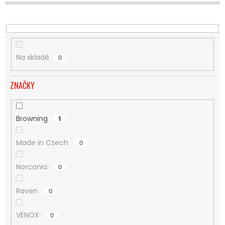
U
K
T
Ů
Na skladě
0
ZNAČKY
Browning
1
Made in Czech
0
Norconia
0
Raven
0
VENOX
0