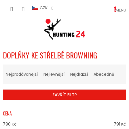
Přejít
NÁKUP
na
CZK
obsah
KOŠÍK
DOPLŇKY KE STŘELBĚ BROWNING
Ř
A
Nejprodávanější
Nejlevnější
Nejdražší
Abecedně
Z
E
N
ZAVŘÍT FILTR
Í
P
R
CENA
O
D
790
Kč
791
Kč