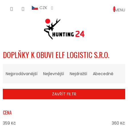
Přejít
NÁKUP
na
CZK
obsah
KOŠÍK
DOPLŇKY K OBUVI ELF LOGISTIC S.R.O.
Ř
A
Nejprodávanější
Nejlevnější
Nejdražší
Abecedně
Z
E
N
ZAVŘÍT FILTR
Í
P
R
CENA
O
D
359
Kč
360
Kč