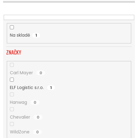
U
K
T
Ů
Na skladě
1
ZNAČKY
Carl Mayer
0
ELF Logistic s.r.o.
1
Hanwag
0
Chevalier
0
WildZone
0