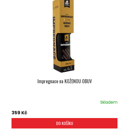
P
I
S
P
R
O
D
U
K
T
Ů
Impregnace na KOŽENOU OBUV
Skladem
359 Kč
DO KOŠÍKU