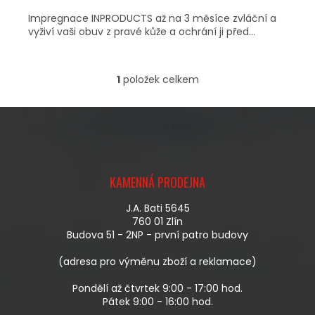
Impregnace INPRODUCTS až na 3 měsíce zvláční a
vyživí vaši obuv z pravé kůže a ochrání ji před...
1
položek celkem
O
V
L
Á
D
A
Z
C
Á
Í
KAMENNÁ PRODEJNA
P
P
A
R
J.A. Bati 5645
T
V
760 01 Zlín
Í
K
Budova 51 - 2NP - první patro budovy
Y
V
(adresa pro výměnu zboží a reklamace)
Ý
P
Pondělí až čtvrtek 9:00 - 17:00 hod.
I
Pátek 9:00 - 16:00 hod.
S