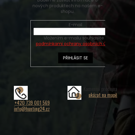
budeme zasílat informace o
nových produktech na našem e-
shopu.
E-mail
Vložením e-mailu souhlasíte s
podmínkami ochrany osobních údajů
PŘIHLÁSIT SE
Kamenná prodejna
ukázat na mapě
+420 739 001 569
info@hunting24.cz