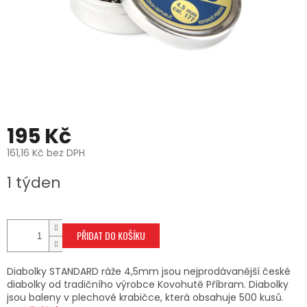
195 Kč
161,16 Kč bez DPH
Měrná
1 týden
cena:
PŘIDAT DO KOŠÍKU
Diabolky STANDARD ráže 4,5mm jsou nejprodávanější české
diabolky od tradičního výrobce Kovohutě Příbram. Diabolky
jsou baleny v plechové krabičce, která obsahuje 500 kusů.