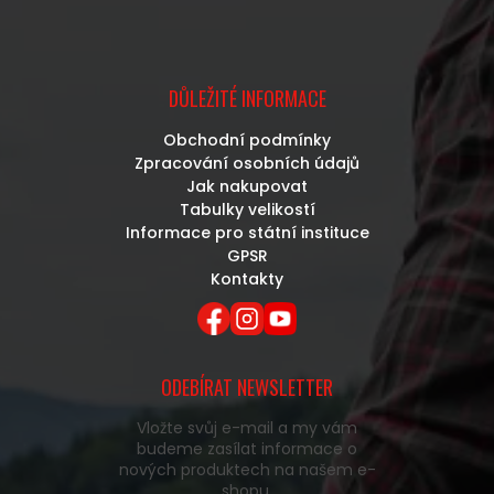
DŮLEŽITÉ INFORMACE
Obchodní podmínky
Zpracování osobních údajů
Jak nakupovat
Tabulky velikostí
Informace pro státní instituce
GPSR
Kontakty
ODEBÍRAT NEWSLETTER
Vložte svůj e-mail a my vám
budeme zasílat informace o
nových produktech na našem e-
shopu.