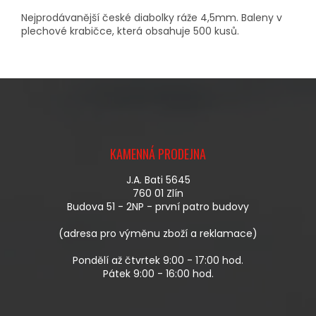
Nejprodávanější české diabolky ráže 4,5mm. Baleny v
plechové krabičce, která obsahuje 500 kusů.
Z
Á
KAMENNÁ PRODEJNA
P
A
J.A. Bati 5645
T
760 01 Zlín
Í
Budova 51 - 2NP - první patro budovy
(adresa pro výměnu zboží a reklamace)
Pondělí až čtvrtek 9:00 - 17:00 hod.
Pátek 9:00 - 16:00 hod.