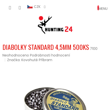
Přejít
NÁKUP
na
CZK
obsah
KOŠÍK
DIABOLKY STANDARD 4,5MM 500KS
7100
Průměrné
Neohodnoceno
Podrobnosti hodnocení
hodnocení
Značka:
Kovohutě Příbram
produktu
je
0,0
z
5
hvězdiček.