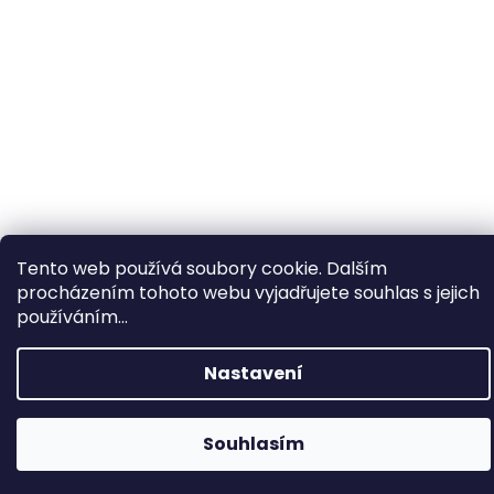
Tento web používá soubory cookie. Dalším
procházením tohoto webu vyjadřujete souhlas s jejich
×
Hledáte nejvýhodnější cenu? Získáte jí
používáním...
pomocí
registrace
.
Nastavení
×
Kromě věrnostních slev získáte také
slevu na služby na prodejně ve Zlíně!
Souhlasím
1% SLEVA NA PRVNÍ NÁKUP - POMOCÍ SLEVOVÉHO
KÓDU "
PRVNINAKUP
"