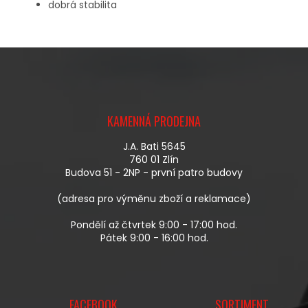
dobrá stabilita
Z
Á
KAMENNÁ PRODEJNA
P
A
J.A. Bati 5645
T
760 01 Zlín
Í
Budova 51 - 2NP - první patro budovy
(adresa pro výměnu zboží a reklamace)
Pondělí až čtvrtek 9:00 - 17:00 hod.
Pátek 9:00 - 16:00 hod.
FACEBOOK
SORTIMENT