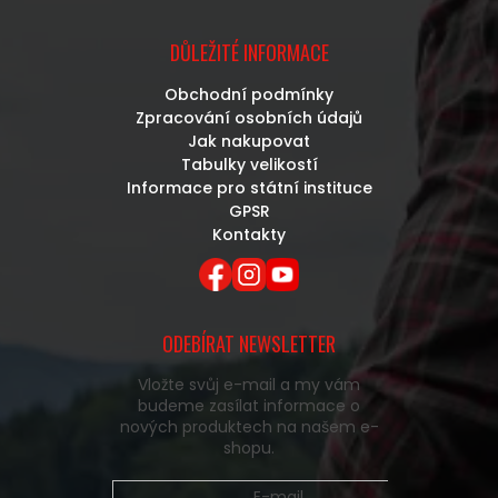
DŮLEŽITÉ INFORMACE
Obchodní podmínky
Zpracování osobních údajů
Jak nakupovat
Tabulky velikostí
Informace pro státní instituce
GPSR
Kontakty
ODEBÍRAT NEWSLETTER
Vložte svůj e-mail a my vám
budeme zasílat informace o
nových produktech na našem e-
shopu.
E-mail