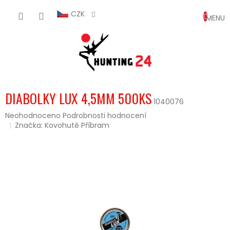
Přejít
NÁKUP
na
CZK
obsah
KOŠÍK
DIABOLKY LUX 4,5MM 500KS
1040076
Průměrné
Neohodnoceno
Podrobnosti hodnocení
hodnocení
Značka:
Kovohutě Příbram
produktu
je
0,0
z
5
hvězdiček.