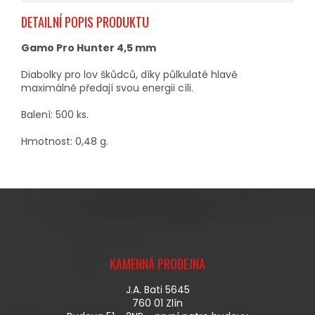
DETAILNÍ POPIS PRODUKTU
Gamo Pro Hunter 4,5 mm
Diabolky pro lov škůdců, díky půlkulaté hlavě
maximálně předají svou energii cíli.
Balení: 500 ks.
Hmotnost: 0,48 g.
Z
Á
KAMENNÁ PRODEJNA
P
A
J.A. Bati 5645
T
760 01 Zlín
Í