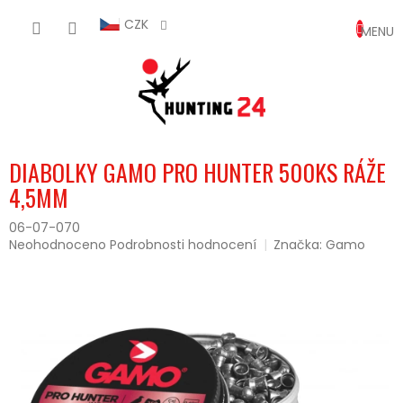
Přejít
NÁKUP
na
CZK
obsah
KOŠÍK
DIABOLKY GAMO PRO HUNTER 500KS RÁŽE
4,5MM
06-07-070
Průměrné
Neohodnoceno
Podrobnosti hodnocení
Značka:
Gamo
hodnocení
produktu
je
0,0
z
5
hvězdiček.