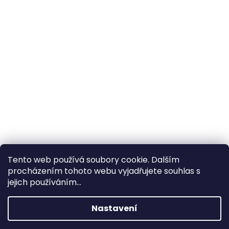
Tento web používá soubory cookie. Dalším
procházením tohoto webu vyjadřujete souhlas s
×
Hledáte nejvýhodnější cenu? Získáte jí
jejich používáním...
pomocí
registrace
.
Nastavení
×
Kromě věrnostních slev získáte také
slevu na služby na prodejně ve Zlíně!