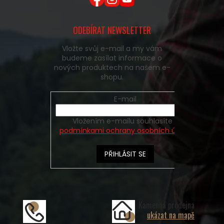
ODEBÍRAT NEWSLETTER
Vložte svůj e-mail a my vám
budeme zasílat informace o
nových produktech na našem e-
shopu.
E-mail
Vložením e-mailu souhlasíte s
podmínkami ochrany osobních údajů
PŘIHLÁSIT SE
Kamenná prodejna
ukázat na mapě