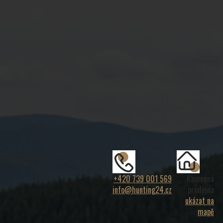
+420 739 001 569
Kamenná
info@hunting24.cz
prodejna
ukázat na
mapě