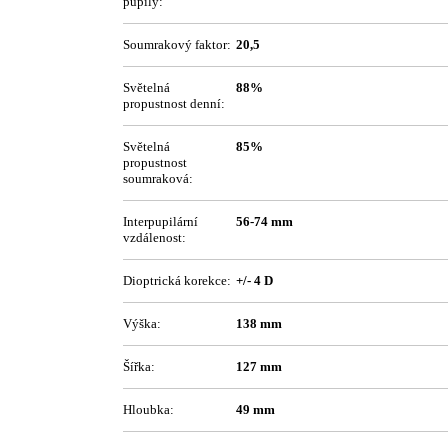
pupily:
Soumrakový faktor:
20,5
Světelná
88%
propustnost denní:
Světelná
85%
propustnost
soumraková:
Interpupilární
56-74 mm
vzdálenost:
Dioptrická korekce:
+/- 4 D
Výška:
138 mm
Šířka:
127 mm
Hloubka:
49 mm