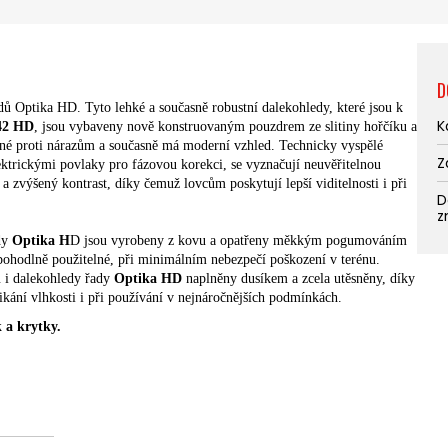
D
ů Optika HD. Tyto lehké a současně robustní dalekohledy, které jsou k
K
42 HD
, jsou vybaveny nově konstruovaným pouzdrem ze slitiny hořčíku a
né proti nárazům a současně má moderní vzhled. Technicky vyspělé
Z
lektrickými povlaky pro fázovou korekci, se vyznačují neuvěřitelnou
 a zvýšený kontrast, díky čemuž lovcům poskytují lepší viditelnosti i při
D
z
ady
Optika H
D jsou vyrobeny z kovu a opatřeny měkkým pogumováním
ohodlně použitelné, při minimálním nebezpečí poškození v terénu.
u i dalekohledy řady
Optika HD
naplněny dusíkem a zcela utěsněny, díky
kání vlhkosti i při používání v nejnáročnějších podmínkách.
 a krytky.