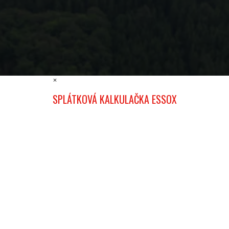
×
SPLÁTKOVÁ KALKULAČKA ESSOX