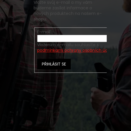
Vložte svůj e-mail a my vám
budeme zasílat informace o
nových produktech na našem e-
shopu.
E-mail
Vložením e-mailu souhlasíte s
podmínkami ochrany osobních údajů
PŘIHLÁSIT SE