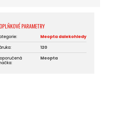
OPLŇKOVÉ PARAMETRY
ategorie
:
Meopta dalekohledy
áruka
:
120
oporučená
Meopta
načka
: