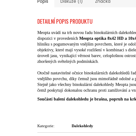
Popis
Diskuze (1)
Značka
DETAILNÍ POPIS PRODUKTU
Meopta uvádí na trh novou řadu binokulárních dalekohled
dispozici v provedeních
Meopta optika 8x42 HD a 10x
hliníku s pogumovaným vnějším povrchem, které je odol
objektivy, které mají vysoké rozlišení v kombinaci s die
úroveň jasu, vynikající věrnost barev, celoplošnou ostrost
zhoršených světelných podmínkách.
Otočně nastavitelné očnice binokulárních dalekohledů ř
vnějšího povrchu, díky čemuž jsou mimořádně odolné a p
Stejně jako všechny binokulární dalekohledy Meopta jso
čemž poskytují dokonalou ochranu proti zamlžování a vni
Součástí balení dalekohledu je brašna, popruh na krk
Kategorie:
Dalekohledy