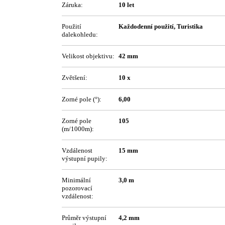
Záruka:
10 let
Použití
Každodenní použití, Turistika
dalekohledu:
Velikost objektivu:
42 mm
Zvětšení:
10 x
Zorné pole (°):
6,00
Zorné pole
105
(m/1000m):
Vzdálenost
15 mm
výstupní pupily:
Minimální
3,0 m
pozorovací
vzdálenost:
Průměr výstupní
4,2 mm