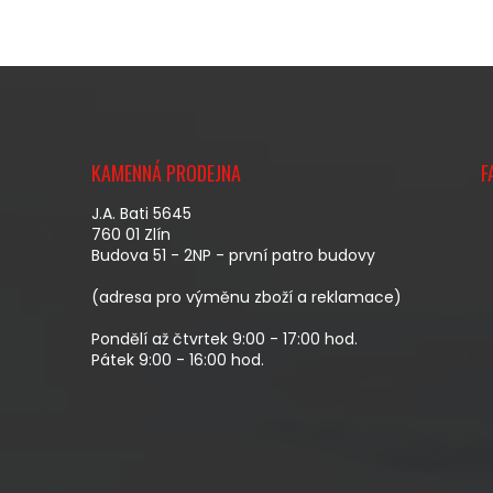
Z
Á
KAMENNÁ PRODEJNA
F
P
A
J.A. Bati 5645
T
760 01 Zlín
Budova 51 - 2NP - první patro budovy
Í
(adresa pro výměnu zboží a reklamace)
Pondělí až čtvrtek 9:00 - 17:00 hod.
Pátek 9:00 - 16:00 hod.