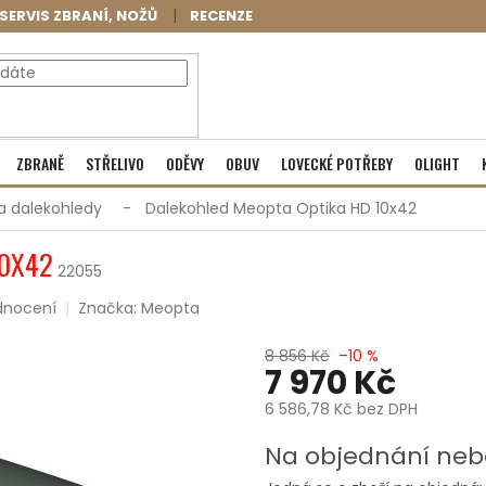
SERVIS ZBRANÍ, NOŽŮ
RECENZE
NÁKUPNÍ
Prázdný košík
ZBRANĚ
STŘELIVO
ODĚVY
OBUV
LOVECKÉ POTŘEBY
OLIGHT
KOŠÍK
 dalekohledy
Dalekohled Meopta Optika HD 10x42
10X42
22055
dnocení
Značka:
Meopta
8 856 Kč
–10 %
7 970 Kč
6 586,78 Kč bez DPH
Měrná
Na objednání neb
cena: