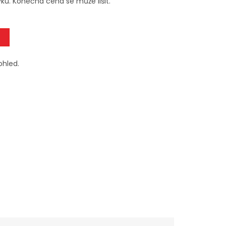
ku. Konečná cena se může lišit.
ohled.