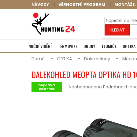
Přejít
NÁVODY
VĚRNOSTNÍ PROGRAM
MONTÁŽE, 
na
obsah
HLEDAT
NOČNÍ VIDĚNÍ
TERMOVIZE
DRONY
TLUMIČE
OPTIKA
Domů
OPTIKA
Dalekohledy
Meopta
DALEKOHLED MEOPTA OPTIKA HD 
Doprava
Průměrné
Neohodnoceno
Podrobnosti ho
zdarma
hodnocení
produktu
je
0,0
z
5
hvězdiček.