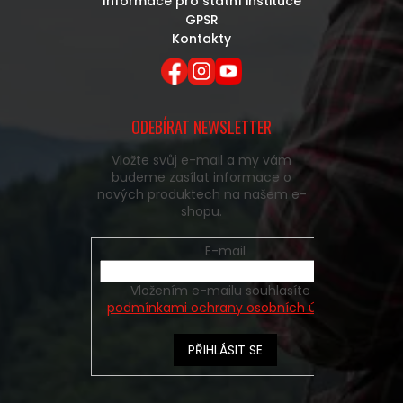
Informace pro státní instituce
GPSR
Kontakty
ODEBÍRAT NEWSLETTER
Vložte svůj e-mail a my vám
budeme zasílat informace o
nových produktech na našem e-
shopu.
E-mail
Vložením e-mailu souhlasíte s
podmínkami ochrany osobních údajů
PŘIHLÁSIT SE