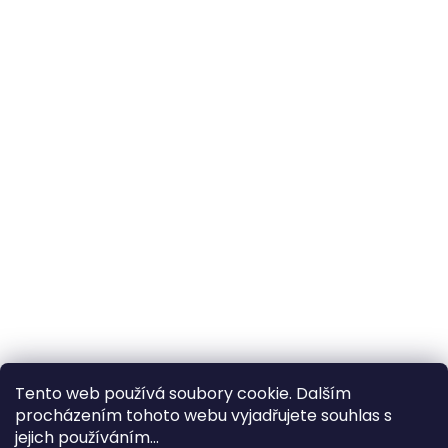
Tento web používá soubory cookie. Dalším
procházením tohoto webu vyjadřujete souhlas s
×
Hledáte nejvýhodnější cenu? Získáte jí
jejich používáním...
pomocí
registrace
.