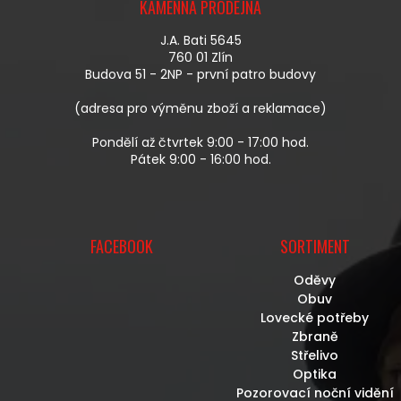
Í
KAMENNÁ PRODEJNA
P
P
A
R
J.A. Bati 5645
T
V
760 01 Zlín
Í
K
Budova 51 - 2NP - první patro budovy
Y
V
(adresa pro výměnu zboží a reklamace)
Ý
P
Pondělí až čtvrtek 9:00 - 17:00 hod.
I
Pátek 9:00 - 16:00 hod.
S
U
FACEBOOK
SORTIMENT
Oděvy
Obuv
Lovecké potřeby
Zbraně
Střelivo
Optika
Pozorovací noční vidění