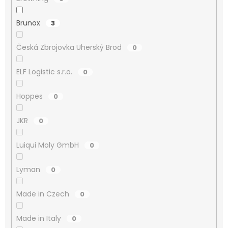
Brunox
3
Česká Zbrojovka Uherský Brod
0
ELF Logistic s.r.o.
0
Hoppes
0
JKR
0
Luiqui Moly GmbH
0
Lyman
0
Made in Czech
0
Made in Italy
0