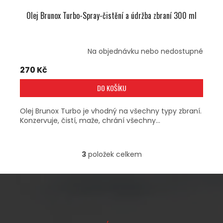
Olej Brunox Turbo-Spray-čistění a údržba zbraní 300 ml
Na objednávku nebo nedostupné
270 Kč
DO KOŠÍKU
Olej Brunox Turbo je vhodný na všechny typy zbraní.
Konzervuje, čistí, maže, chrání všechny...
3
položek celkem
O
V
L
Á
D
A
Z
C
Á