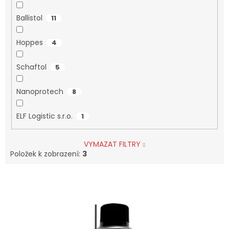
Ballistol
11
Hoppes
4
Schaftol
5
Nanoprotech
8
ELF Logistic s.r.o.
1
VYMAZAT FILTRY
Položek k zobrazení:
3
V
Ý
P
I
S