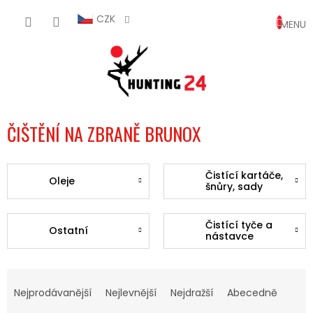
Přejít
NÁKUP
na
CZK
obsah
KOŠÍK
ČIŠTĚNÍ NA ZBRANĚ BRUNOX
Čistící kartáče,
Oleje
šnůry, sady
Čistící tyče a
Ostatní
nástavce
Ř
A
Nejprodávanější
Nejlevnější
Nejdražší
Abecedně
Z