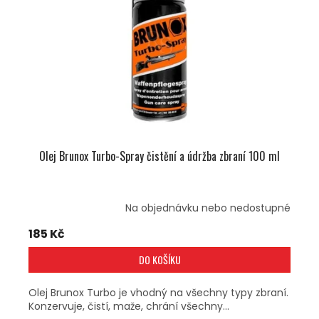
P
R
O
D
U
K
T
Ů
Olej Brunox Turbo-Spray čistění a údržba zbraní 100 ml
Na objednávku nebo nedostupné
185 Kč
DO KOŠÍKU
Olej Brunox Turbo je vhodný na všechny typy zbraní.
Konzervuje, čistí, maže, chrání všechny...