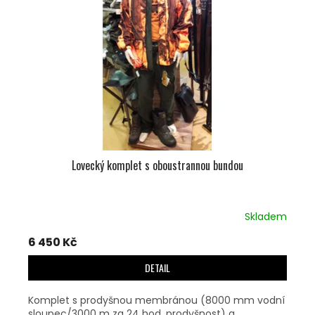
S
P
R
O
D
U
K
T
Ů
Lovecký komplet s oboustrannou bundou
Skladem
6 450 Kč
DETAIL
Komplet s prodyšnou membránou (8000 mm vodní
sloupec/3000 m za 24 hod. prodyšnost) a