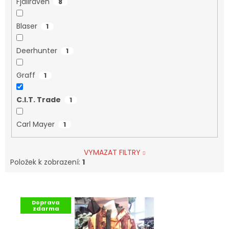
Fjällräven
8
Blaser
1
Deerhunter
1
Graff
1
C.I.T. Trade
1
Carl Mayer
1
VYMAZAT FILTRY
Položek k zobrazení:
1
V
Ý
Doprava
P
zdarma
I