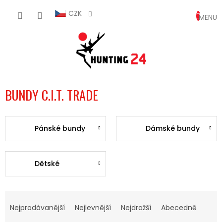
Přejít
NÁKUP
na
CZK
obsah
KOŠÍK
BUNDY C.I.T. TRADE
Pánské bundy
Dámské bundy
Dětské
Ř
A
Nejprodávanější
Nejlevnější
Nejdražší
Abecedně
Z