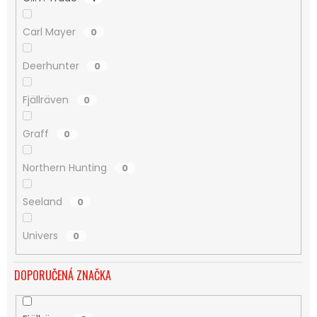
Carl Mayer
0
Deerhunter
0
Fjällräven
0
Graff
0
Northern Hunting
0
Seeland
0
Univers
0
DOPORUČENÁ ZNAČKA