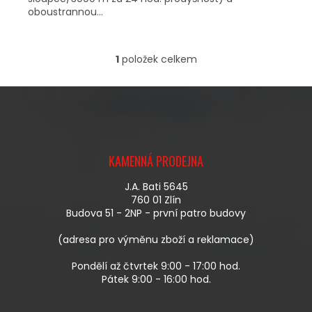
oboustrannou...
1
položek celkem
O
V
L
Á
D
A
Z
C
Á
Í
KAMENNÁ PRODEJNA
P
P
A
R
J.A. Bati 5645
T
V
760 01 Zlín
Í
K
Budova 51 - 2NP - první patro budovy
Y
V
(adresa pro výměnu zboží a reklamace)
Ý
P
Pondělí až čtvrtek 9:00 - 17:00 hod.
I
Pátek 9:00 - 16:00 hod.
S
U