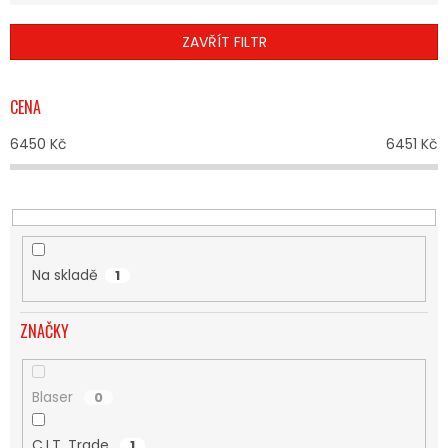
E
N
ZAVŘÍT FILTR
Í
P
R
CENA
O
D
6450
Kč
6451
Kč
U
K
T
Ů
Na skladě
1
ZNAČKY
Blaser
0
C.I.T. Trade
1