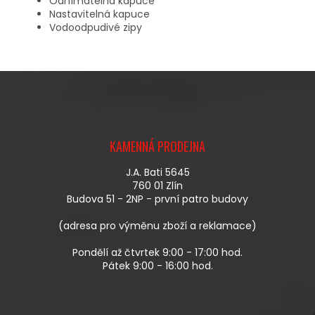
Odnímatelná kapuce
Nastavitelná kapuce
Vodoodpudivé zipy
Z
Á
KAMENNÁ PRODEJNA
P
A
J.A. Bati 5645
T
760 01 Zlín
Í
Budova 51 - 2NP - první patro budovy
(adresa pro výměnu zboží a reklamace)
Pondělí až čtvrtek 9:00 - 17:00 hod.
Pátek 9:00 - 16:00 hod.