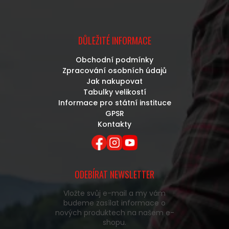
DŮLEŽITÉ INFORMACE
Obchodní podmínky
Zpracování osobních údajů
Jak nakupovat
Tabulky velikostí
Informace pro státní instituce
GPSR
Kontakty
ODEBÍRAT NEWSLETTER
Vložte svůj e-mail a my vám
budeme zasílat informace o
nových produktech na našem e-
shopu.