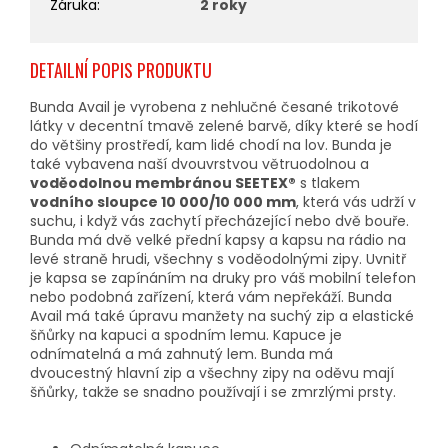
Záruka
:
2 roky
DETAILNÍ POPIS PRODUKTU
Bunda Avail je vyrobena z nehlučné česané trikotové
látky v decentní tmavě zelené barvě, díky které se hodí
do většiny prostředí, kam lidé chodí na lov. Bunda je
také vybavena naší dvouvrstvou větruodolnou a
voděodolnou membránou SEETEX®
s tlakem
vodního sloupce 10 000/10 000 mm
, která vás udrží v
suchu, i když vás zachytí přecházející nebo dvě bouře.
Bunda má dvě velké přední kapsy a kapsu na rádio na
levé straně hrudi, všechny s voděodolnými zipy. Uvnitř
je kapsa se zapínáním na druky pro váš mobilní telefon
nebo podobná zařízení, která vám nepřekáží. Bunda
Avail má také úpravu manžety na suchý zip a elastické
šňůrky na kapuci a spodním lemu. Kapuce je
odnímatelná a má zahnutý lem. Bunda má
dvoucestný hlavní zip a všechny zipy na oděvu mají
šňůrky, takže se snadno používají i se zmrzlými prsty.