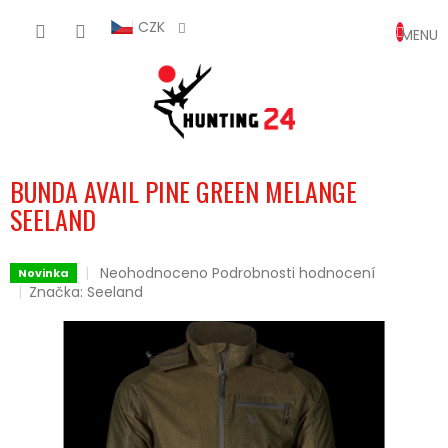
Přejít
NÁKUP
na
CZK
obsah
KOŠÍK
BUNDA AVAIL PINE GREEN MELANGE
SEELAND
Průměrné
Neohodnoceno
Podrobnosti hodnocení
Novinka
hodnocení
Značka:
Seeland
produktu
je
0,0
z
5
hvězdiček.